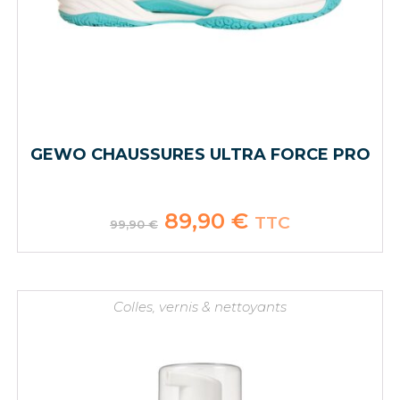
GEWO CHAUSSURES ULTRA FORCE PRO
Le
89,90
€
Le
TTC
99,90
€
prix
prix
initial
actuel
était :
est :
99,90 €.
89,90 €.
Colles, vernis & nettoyants