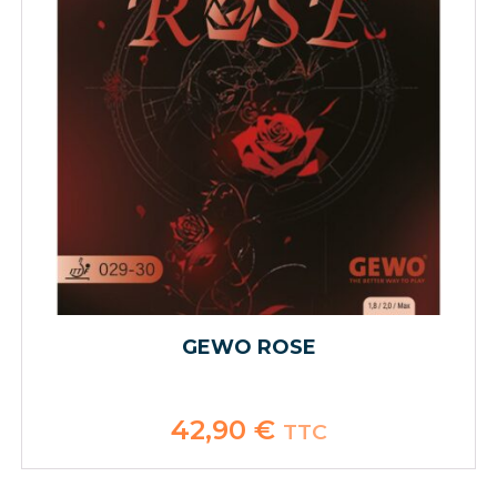
GEWO ROSE
42,90
€
TTC