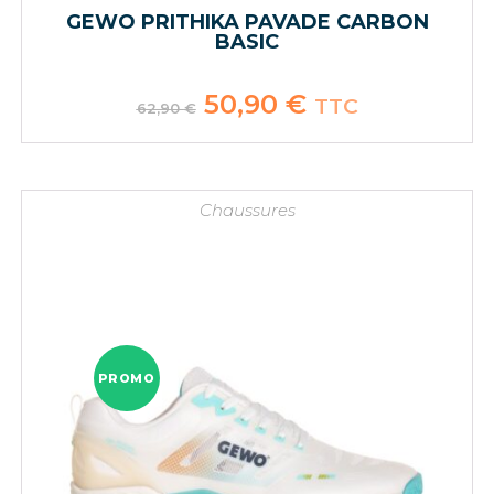
GEWO PRITHIKA PAVADE CARBON
BASIC
Le
50,90
€
Le
TTC
62,90
€
prix
prix
initial
actuel
était :
est :
62,90 €.
50,90 €.
Chaussures
PROMO