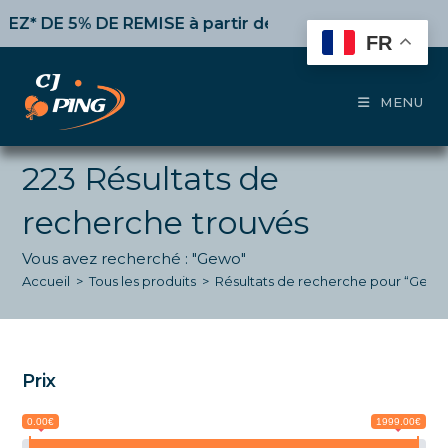
Skip
DE REMISE
à partir de 50€ d’achat,
10%
dès 100€,
15%
p
to
FR
content
MENU
223
Résultats de
recherche trouvés
Vous avez recherché : "Gewo"
Accueil
>
Tous les produits
>
Résultats de recherche pour “Gewo
Prix
0.00€
1999.00€