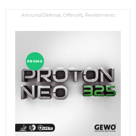
Allround/Défense
,
Offensifs
,
Revêtements
PROMO