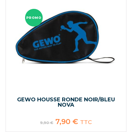
PROMO
GEWO HOUSSE RONDE NOIR/BLEU
NOVA
Le
7,90
€
Le
TTC
9,90
€
prix
prix
initial
actuel