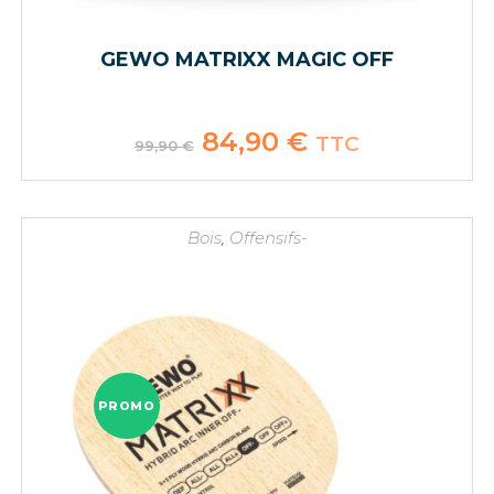
GEWO MATRIXX MAGIC OFF
Le
84,90
€
Le
TTC
99,90
€
prix
prix
initial
actuel
était :
est :
99,90 €.
84,90 €.
Bois
,
Offensifs-
PROMO