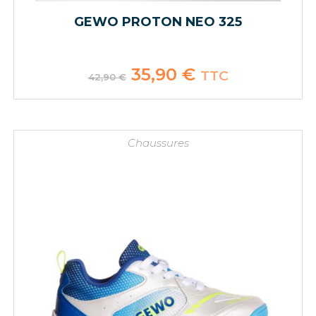
GEWO PROTON NEO 325
Le
35,90
€
Le
TTC
42,90
€
prix
prix
initial
actuel
était :
est :
42,90 €.
35,90 €.
Chaussures