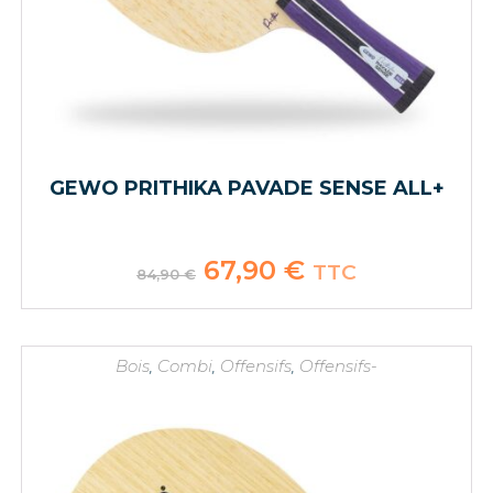
GEWO PRITHIKA PAVADE SENSE ALL+
Le
67,90
€
Le
TTC
84,90
€
prix
prix
initial
actuel
était :
est :
84,90 €.
67,90 €.
Bois
,
Combi
,
Offensifs
,
Offensifs-