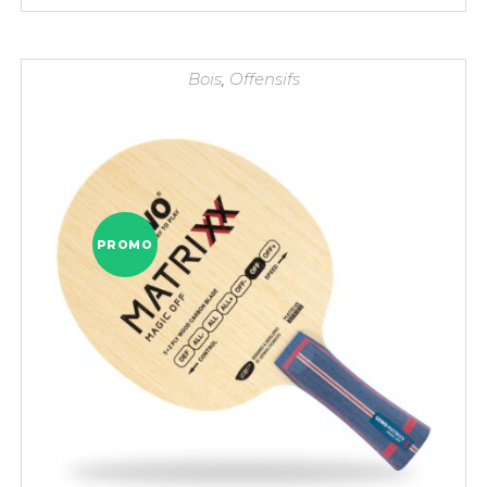
était :
est :
14,90 €.
12,90 €.
Bois
,
Offensifs
PROMO