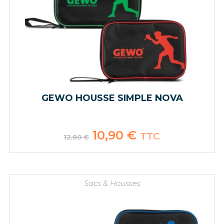
GEWO HOUSSE SIMPLE NOVA
Le
10,90
€
Le
TTC
12,90
€
prix
prix
initial
actuel
était :
est :
12,90 €.
10,90 €.
Sacs & Housses