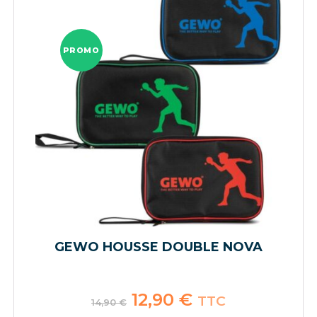
PROMO
GEWO HOUSSE DOUBLE NOVA
Le
12,90
€
Le
TTC
14,90
€
prix
prix
initial
actuel