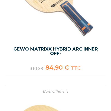
GEWO MATRIXX HYBRID ARC INNER
OFF-
Le
84,90
€
Le
TTC
99,90
€
prix
prix
initial
actuel
était :
est :
99,90 €.
84,90 €.
Bois
,
Offensifs