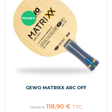
PROMO
GEWO MATRIXX ARC OFF
Le
118,90
€
Le
TTC
139,90
€
prix
prix
initial
actuel