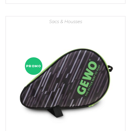
était :
est :
139,90 €.
118,90 €.
Sacs & Housses
PROMO