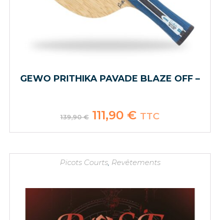
GEWO PRITHIKA PAVADE BLAZE OFF –
Le
111,90
€
Le
TTC
139,90
€
prix
prix
initial
actuel
était :
est :
139,90 €.
111,90 €.
Picots Courts
,
Revêtements