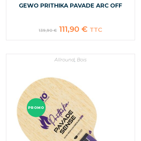
GEWO PRITHIKA PAVADE ARC OFF
Le
111,90
€
Le
TTC
139,90
€
prix
prix
initial
actuel
était :
est :
139,90 €.
111,90 €.
Allround
,
Bois
PROMO