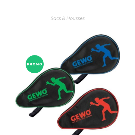
était :
est :
9,90 €.
7,90 €.
Sacs & Housses
PROMO