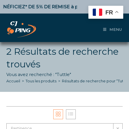
Skip
ICIEZ* DE 5% DE REMISE
à partir de 50€ d’achat,
10%
to
FR
content
MENU
2
Résultats de recherche
trouvés
Vous avez recherché : "Tuttle"
Accueil
>
Tous les produits
>
Résultats de recherche pour “Tuttle
Pertinence