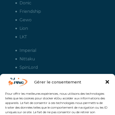
Donic
Friendship
Gewo
Lion
LKT
Imperial
Nittaku
SpinLord
Stiga
Gérer le consentement
Tuttle
Xiom
Pour offrir les meilleures expériences, nous utilisons des technologies
telles que les cookies pour stocker et/ou accéder aux informations des
Yasaka
appareils. Le fait de consentir à ces technologies nous permettra de
traiter des données telles que le comportement de navigation ou les ID
uniques sur ce site. Le fait de ne pas consentir ou de retirer son