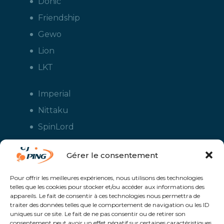
Donic
Friendship
Gewo
Lion
LKT
Imperial
Nittaku
SpinLord
Stiga
Gérer le consentement
Tuttle
Xiom
Pour offrir les meilleures expériences, nous utilisons des technologies
telles que les cookies pour stocker et/ou accéder aux informations des
Yasaka
appareils. Le fait de consentir à ces technologies nous permettra de
traiter des données telles que le comportement de navigation ou les ID
uniques sur ce site. Le fait de ne pas consentir ou de retirer son
consentement peut avoir un effet négatif sur certaines caractéristiques