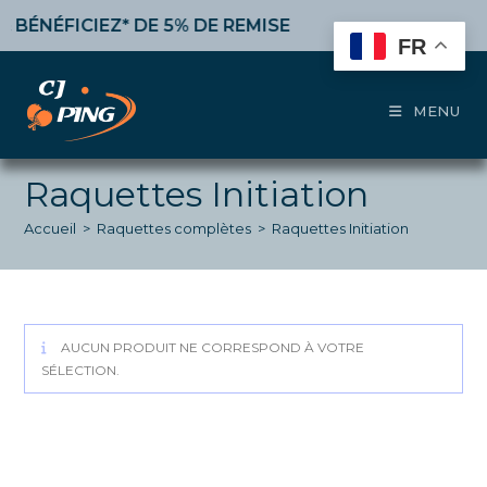
Skip
BÉNÉFICIEZ* DE 5% DE REMISE
à partir de 50€ d’achat
to
FR
content
MENU
Raquettes Initiation
Accueil
>
Raquettes complètes
>
Raquettes Initiation
AUCUN PRODUIT NE CORRESPOND À VOTRE
SÉLECTION.