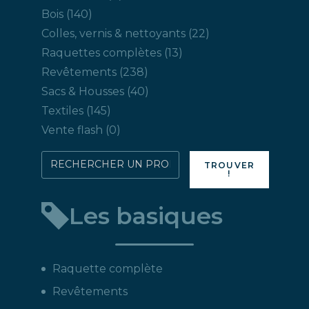
produit
140
Bois
140
produits
22
Colles, vernis & nettoyants
22
produits
13
Raquettes complètes
13
produits
238
Revêtements
238
produits
40
Sacs & Housses
40
produits
145
Textiles
145
produits
0
Vente flash
0
produit
Rechercher
TROUVER
!
directement
un
Les basiques
produit
:
Raquette complète
Revêtements