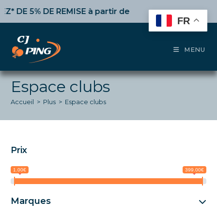
Skip
 DE REMISE
à partir de 50€ d’achat,
10%
dès 100€,
15%
to
FR
content
MENU
Espace clubs
Accueil
>
Plus
>
Espace clubs
Prix
1.00€
399.00€
Marques