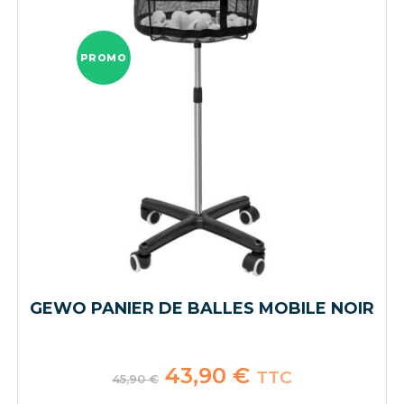
PROMO
GEWO PANIER DE BALLES MOBILE NOIR
Le
43,90
€
Le
TTC
45,90
€
prix
prix
initial
actuel