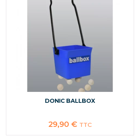
DONIC BALLBOX
29,90
€
TTC