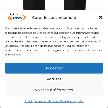
Gérer le consentement
Pour offrir les meilleures expériences, nous utilisons des technologies
GEWO PORTE-SERVIETTES CARTON
telles que les cookies pour stocker et/ou accéder aux informations des
LOT DE 4
appareils. Le fait de consentir à ces technologies nous permettra de
traiter des données telles que le comportement de navigation ou les ID
uniques sur ce site. Le fait de ne pas consentir ou de retirer son
59,60
€
TTC
consentement peut avoir un effet négatif sur certaines caractéristiques
et fonctions.
Accepter
Séparations/Portes-Serviettes
Refuser
Voir les préférences
Politique de confidentialité
Mentions légales