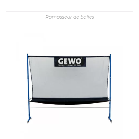
était :
est :
45,90 €.
43,90 €.
Ramasseur de balles