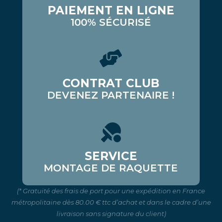
PAIEMENT EN LIGNE
100% SÉCURISÉ
CONTRAT CLUB
DEVENEZ PARTENAIRE !
SERVICE
MONTAGE DE RAQUETTE
(* Gratuité des frais de port pour une expédition en France
métropolitaine dès 80.00 € ttc d’achat et dans le cadre d’une
livraison sans signature du client)