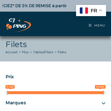
Skip
* DE 5% DE REMISE
à partir de 50€ d’achat,
10%
dès 10
to
FR
content
MENU
Filets
Accueil
>
Plus
>
Tables/Filets
>
Filets
Prix
9.00€
55.00€
Marques