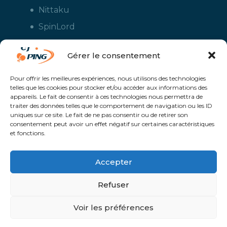
Nittaku
SpinLord
Stiga
Gérer le consentement
Tuttle
Xiom
Pour offrir les meilleures expériences, nous utilisons des technologies
telles que les cookies pour stocker et/ou accéder aux informations des
Yasaka
appareils. Le fait de consentir à ces technologies nous permettra de
traiter des données telles que le comportement de navigation ou les ID
uniques sur ce site. Le fait de ne pas consentir ou de retirer son
consentement peut avoir un effet négatif sur certaines caractéristiques
et fonctions.
Accepter
Refuser
CJ Ping - Le spécialiste français de la vente en ligne de matériels pour
le tennis de table - Boutique en ligne ouverte aux clubs de ping pong,
aux écoles et aux pongistes amateurs - Raquettes de ping pong, sacs,
Voir les préférences
housses, chaussures, balles, tables de ping pong, colles, nettoyants,
maillots, shorts, survêtements - Service de personnalisation et flocage
des maillots et vestes avec le logo du club et ceux de vos sponsors