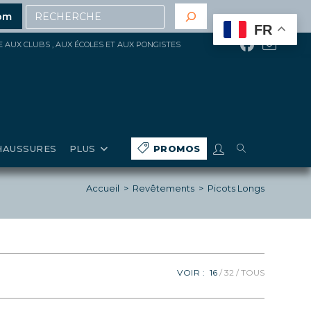
Recherche
de 200€ d’achat
(hors gros matériels, réduction, promo
om
FR
ÉE AUX CLUBS , AUX ÉCOLES ET AUX PONGISTES
TOGGLE
HAUSSURES
PLUS
PROMOS
WEBSITE
Accueil
>
Revêtements
>
Picots Longs
SEARCH
VOIR :
16
32
TOUS