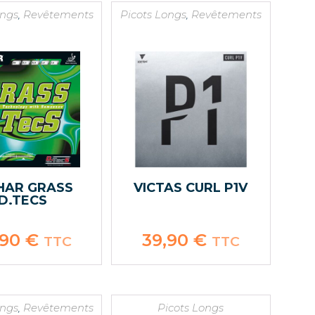
ongs
,
Revêtements
Picots Longs
,
Revêtements
HAR GRASS
VICTAS CURL P1V
D.TECS
,90
€
39,90
€
TTC
TTC
ongs
,
Revêtements
Picots Longs