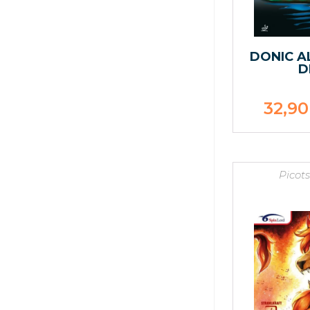
DONIC A
D
32,9
Picot