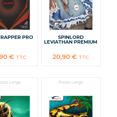
TRAPPER PRO
SPINLORD
LEVIATHAN PREMIUM
,90
€
20,90
€
TTC
TTC
icots Longs
Picots Longs