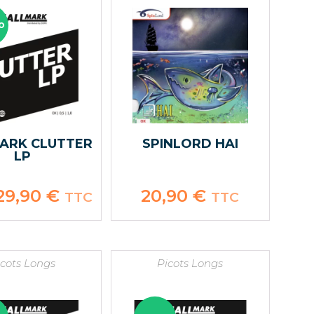
O
ARK CLUTTER
SPINLORD HAI
LP
Le
29,90
€
Le
20,90
€
TTC
TTC
rix
prix
nitial
actuel
tait :
est :
9,90 €.
29,90 €.
icots Longs
Picots Longs