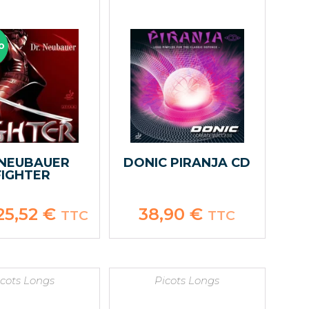
O
 NEUBAUER
DONIC PIRANJA CD
FIGHTER
Le
25,52
€
Le
38,90
€
TTC
TTC
rix
prix
nitial
actuel
tait :
est :
1,90 €.
25,52 €.
icots Longs
Picots Longs