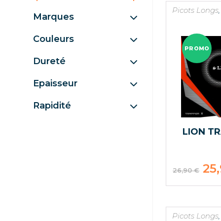
Picots Longs
Marques
Couleurs
PROMO
Dureté
Epaisseur
Rapidité
LION T
Le
25
26,90
€
prix
initial
était 
26,90
Picots Longs