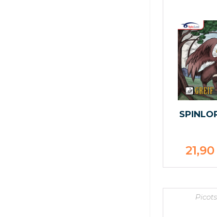
SPINLO
21,9
Picot