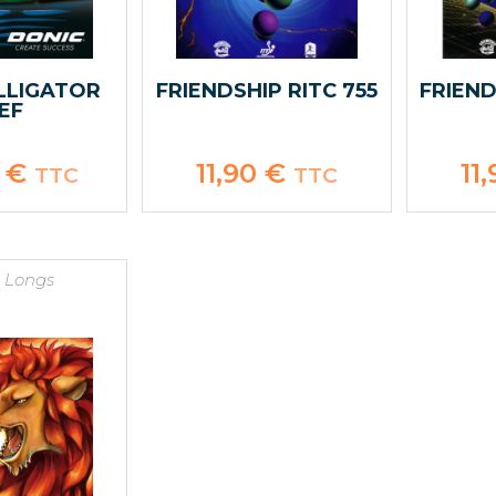
LLIGATOR
FRIENDSHIP RITC 755
FRIEND
EF
0
€
11,90
€
11
TTC
TTC
s Longs