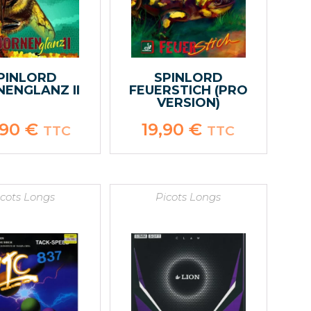
PINLORD
SPINLORD
ENGLANZ II
FEUERSTICH (PRO
VERSION)
,90
€
19,90
€
TTC
TTC
icots Longs
Picots Longs