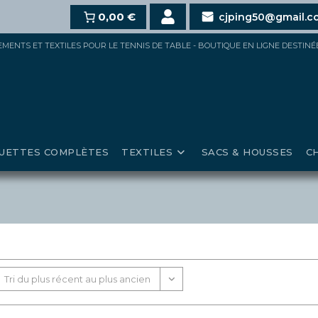
t,
10%
dès 100€,
15%
0,00 €
pour 150€ et jusqu’à
20%
au-delà 
cjping50@gmail.c
IPEMENTS ET TEXTILES POUR LE TENNIS DE TABLE - BOUTIQUE EN LIGNE DESTIN
UETTES COMPLÈTES
TEXTILES
SACS & HOUSSES
C
Tri du plus récent au plus ancien