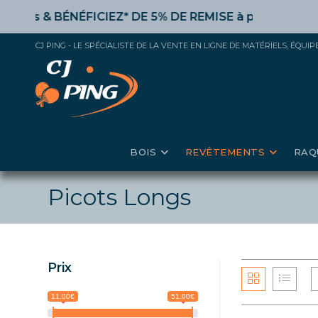
Skip
&
BÉNÉFICIEZ* DE 5% DE REMISE
à partir de 50€ d’acha
to
content
CJ PING - LE SPÉCIALISTE DE LA VENTE EN LIGNE DE MATÉRIELS, ÉQU
BOIS
REVÊTEMENTS
RAQ
Picots Longs
Prix
11.00€
51.00€