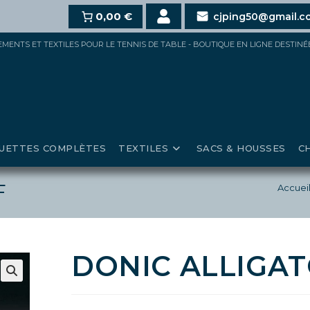
10%
dès 100€,
15%
0,00 €
pour 150€ et jusqu’à
20%
au-delà de
cjping50@gmail.c
IPEMENTS ET TEXTILES POUR LE TENNIS DE TABLE - BOUTIQUE EN LIGNE DESTIN
UETTES COMPLÈTES
TEXTILES
SACS & HOUSSES
C
F
Accuei
DONIC ALLIGAT