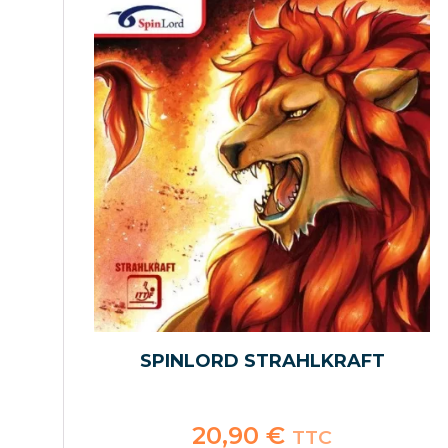
SPINLORD STRAHLKRAFT
20,90
€
TTC