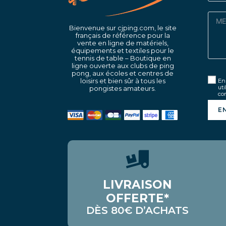
Bienvenue sur cjping.com, le site
français de référence pour la
vente en ligne de matériels,
équipements et textiles pour le
tennis de table – Boutique en
ligne ouverte aux clubs de ping
pong, aux écoles et centres de
loisirs et bien sûr à tous les
En 
uti
pongistes amateurs.
con
E
LIVRAISON
OFFERTE*
DÈS 80€ D’ACHATS