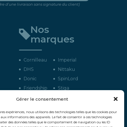
re d’une livraison sans signature du client)
Nos
marques
Cornilleau
Imperial
DHS
Nittaku
Donic
SpinLord
Friendship
Stiga
Gewo
Tuttle
Gérer le consentement
Lion
Xiom
ures expériences, nous utilisons des technologies telles que les cookies pour
LKT
Yasaka
 aux informations des appareils. Le fait de consentir à ces technologies
aiter des données telles que le comportement de navigation ou les ID