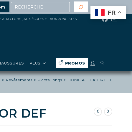
Recherche
 200€ d’achat
(hors gros matériels, réduction, promoti
om
FR
ÉE AUX CLUBS , AUX ÉCOLES ET AUX PONGISTES
TOGGLE
HAUSSURES
PLUS
PROMOS
WEBSITE
l
>
Revêtements
>
Picots Longs
>
DONIC ALLIGATOR DEF
SEARCH
OR DEF