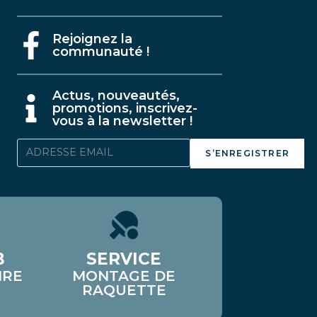
Rejoignez la
communauté !
A
ctus, nouveautés,
promotions, inscrivez-
vous à la newsletter !
S’ENREGISTRER
B
SERVICE
IRE
MONTAGE DE
RAQUETTE