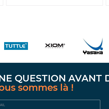
initial
actuel
était :
est :
25,90 €.
24,90 €.
NE QUESTION AVANT 
ous sommes là !