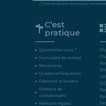
(* Gratuité des frais de port pour une expé
C’est
pratique
Qui sommes-nous ?
Plu
Ch
Formulaire de contact
Non
Nos services
Boi
Questions fréquentes
Col
Paiement et livraison
22
Politique de
Ra
confidentialité
Re
Sac
Mentions légales