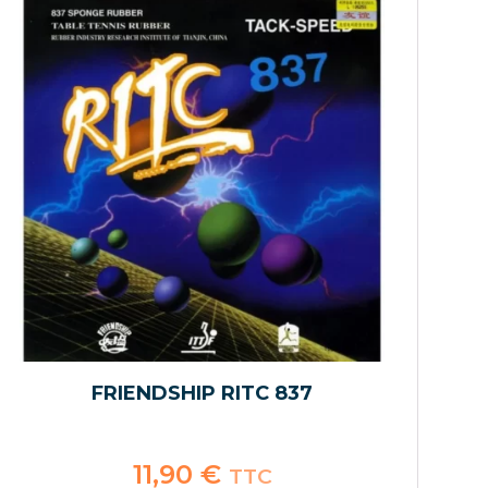
FRIENDSHIP RITC 837
11,90
€
TTC