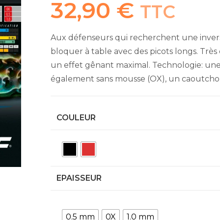
32,90
€
TTC
Aux défenseurs qui recherchent une invers
bloquer à table avec des picots longs. Très
un effet gênant maximal. Technologie: u
également sans mousse (OX), un caoutchou
COULEUR
EPAISSEUR
0.5 mm
0X
1.0 mm