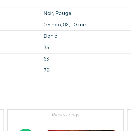
Noir
,
Rouge
0.5 mm
,
0X
,
1.0 mm
Donic
35
63
78
Picots Longs