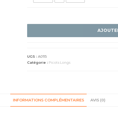
quantité
de
AJOUTE
DONIC
ALLIGATOR
DEF
UGS :
A0115
Catégorie :
Picots Longs
INFORMATIONS COMPLÉMENTAIRES
AVIS (0)