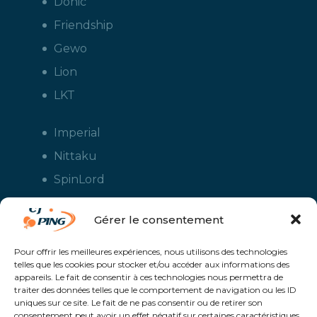
Donic
Friendship
Gewo
Lion
LKT
Imperial
Nittaku
SpinLord
Stiga
Gérer le consentement
Tuttle
Xiom
Pour offrir les meilleures expériences, nous utilisons des technologies
telles que les cookies pour stocker et/ou accéder aux informations des
Yasaka
appareils. Le fait de consentir à ces technologies nous permettra de
traiter des données telles que le comportement de navigation ou les ID
uniques sur ce site. Le fait de ne pas consentir ou de retirer son
consentement peut avoir un effet négatif sur certaines caractéristiques