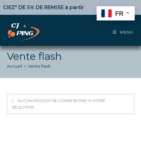
Skip
IEZ* DE 5% DE REMISE
à partir de 50€ d’achat,
10%
dès
to
FR
content
MENU
Vente flash
Accueil
>
Vente flash
AUCUN PRODUIT NE CORRESPOND À VOTRE
SÉLECTION.