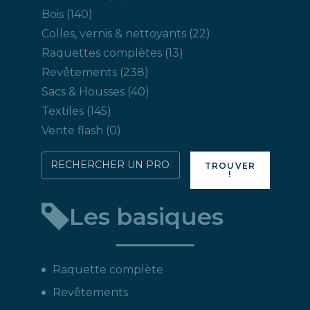
produit
140
Bois
140
produits
22
Colles, vernis & nettoyants
22
produits
13
Raquettes complètes
13
produits
238
Revêtements
238
produits
40
Sacs & Housses
40
produits
145
Textiles
145
produits
0
Vente flash
0
produit
Rechercher
TROUVER
!
directement
un
Les basiques
produit
:
Raquette complète
Revêtements