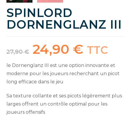
SPINLORD
DORNENGLANZ III
24,90
€
Le
Le
TTC
prix
prix
27,90
€
initial
actuel
était :
est :
27,90 €.
24,90 €.
le Dornenglanz III est une option innovante et
moderne pour les joueurs recherchant un picot
long efficace dans le jeu
Sa texture collante et ses picots légèrement plus
larges offrent un contrôle optimal pour les
joueurs offensifs