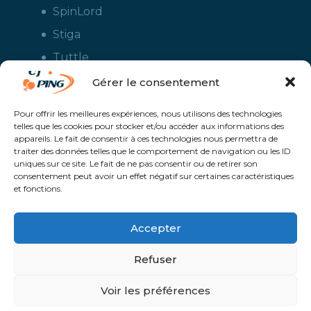
SpinLord
Stiga
Tuttle
Xiom
Gérer le consentement
Yasaka
Pour offrir les meilleures expériences, nous utilisons des technologies
telles que les cookies pour stocker et/ou accéder aux informations des
appareils. Le fait de consentir à ces technologies nous permettra de
traiter des données telles que le comportement de navigation ou les ID
uniques sur ce site. Le fait de ne pas consentir ou de retirer son
consentement peut avoir un effet négatif sur certaines caractéristiques
et fonctions.
Accepter
CJ Ping - Le spécialiste français de la vente en ligne de matériels pour
le tennis de table - Boutique en ligne ouverte aux clubs de ping pong,
aux écoles et aux pongistes amateurs - Raquettes de ping pong, sacs,
Refuser
housses, chaussures, balles, tables de ping pong, colles, nettoyants,
maillots, shorts, survêtements - Service de personnalisation et flocage
des maillots et vestes avec le logo du club et ceux de vos sponsors
Un service proposé par
Solaris @Proximité - Création de site internet à
Voir les préférences
Avranches | Manche | Normandie |