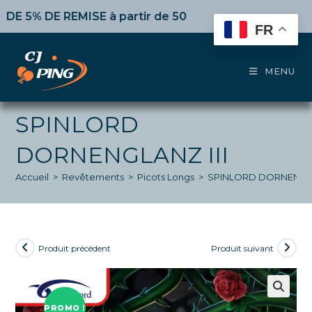
Skip
 DE REMISE
à partir de 50€ d’achat,
10%
dès 100€,
15%
p
to
FR
content
MENU
SPINLORD
DORNENGLANZ III
Accueil
>
Revêtements
>
Picots Longs
>
SPINLORD DORNENGLA
Produit précédent
Produit suivant
PROMO !