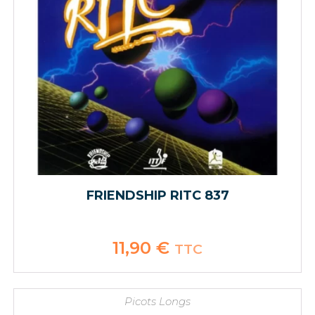
FRIENDSHIP RITC 837
11,90
€
TTC
Picots Longs