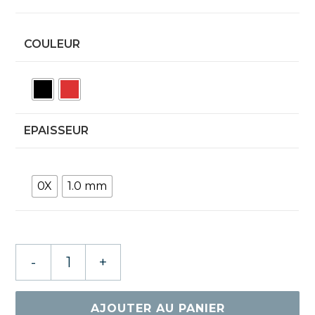
COULEUR
EPAISSEUR
0X
1.0 mm
quantité
-
+
de
SPINLORD
DORNENGLANZ
AJOUTER AU PANIER