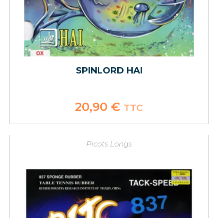
SPINLORD HAI
20,90
€
TTC
Picots Longs