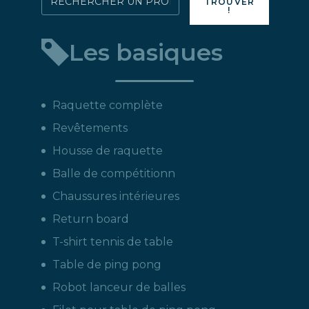
TROUVER
!
directement
un
Les basiques
produit
:
Raquette complète
Revêtements
Housse de raquette
Balle de compétitionn
Chaussures intérieures
Return board
T-shirt tennis de table
Table de ping pong
Robot lanceur de balles