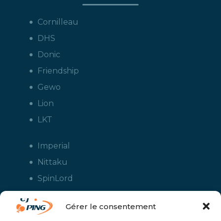
Cornilleau
DHS
Donic
Friendship
Gewo
Lion
LKT
Imperial
Nittaku
SpinLord
Stiga
Gérer le consentement
Tuttle