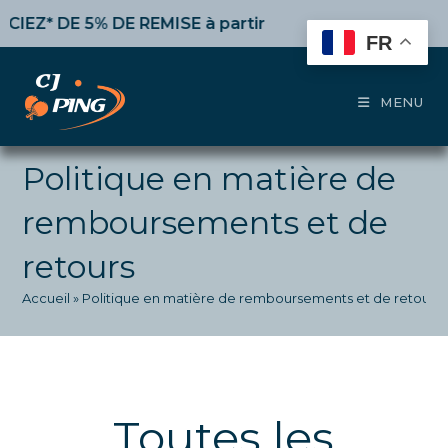
Skip
* DE 5% DE REMISE
à partir de 50€ d’achat,
10%
dès 1
to
FR
content
MENU
Politique en matière de
remboursements et de
retours
Accueil
»
Politique en matière de remboursements et de retours
Toutes les