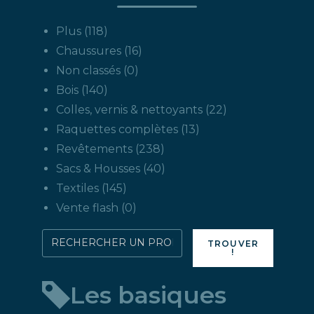
118
Plus
118
produits
16
Chaussures
16
produits
0
Non classés
0
produit
140
Bois
140
produits
22
Colles, vernis & nettoyants
22
produits
13
Raquettes complètes
13
produits
238
Revêtements
238
produits
40
Sacs & Housses
40
produits
145
Textiles
145
produits
0
Vente flash
0
produit
Rechercher
TROUVER
!
directement
un
Les basiques
produit
: