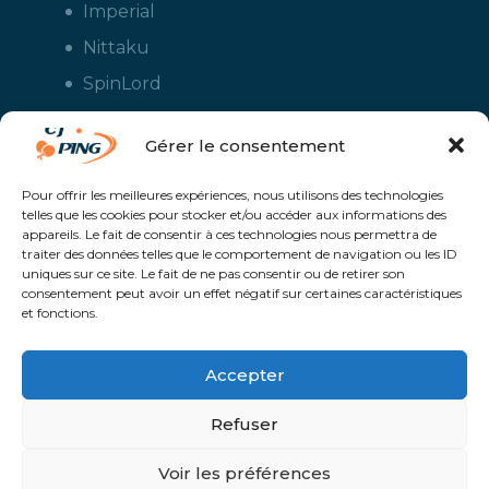
Imperial
Nittaku
SpinLord
Stiga
Gérer le consentement
Tuttle
Xiom
Pour offrir les meilleures expériences, nous utilisons des technologies
telles que les cookies pour stocker et/ou accéder aux informations des
Yasaka
appareils. Le fait de consentir à ces technologies nous permettra de
traiter des données telles que le comportement de navigation ou les ID
uniques sur ce site. Le fait de ne pas consentir ou de retirer son
consentement peut avoir un effet négatif sur certaines caractéristiques
et fonctions.
Accepter
Refuser
CJ Ping - Le spécialiste français de la vente en ligne de matériels pour
le tennis de table - Boutique en ligne ouverte aux clubs de ping pong,
aux écoles et aux pongistes amateurs - Raquettes de ping pong, sacs,
Voir les préférences
housses, chaussures, balles, tables de ping pong, colles, nettoyants,