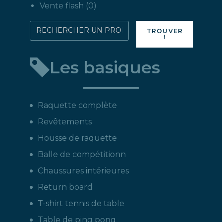
produits
0
Vente flash
0
produit
Rechercher
TROUVER
!
directement
un
Les basiques
produit
:
Raquette complète
Revêtements
Housse de raquette
Balle de compétitionn
Chaussures intérieures
Return board
T-shirt tennis de table
Table de ping pong