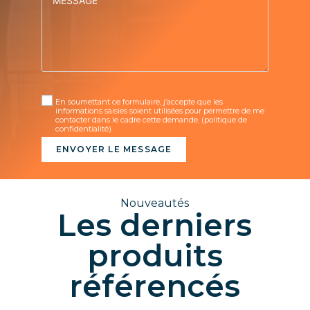
En soumettant ce formulaire, j’accepte que les
informations saisies soient utilisées pour permettre de me
contacter dans le cadre cette demande.
(politique de
confidentialité)
ENVOYER LE MESSAGE
Nouveautés
Les derniers
produits
référencés