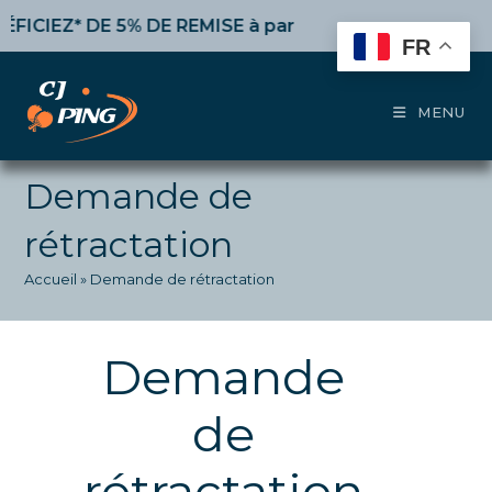
Skip
* DE 5% DE REMISE
à partir de 50€ d’achat,
10%
dès 1
to
FR
content
MENU
Demande de
rétractation
Accueil
»
Demande de rétractation
Demande
de
rétractation