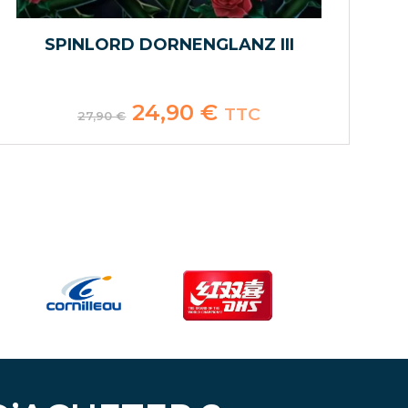
SPINLORD DORNENGLANZ III
Le
24,90
€
Le
TTC
27,90
€
prix
prix
initial
actuel
était :
est :
27,90 €.
24,90 €.