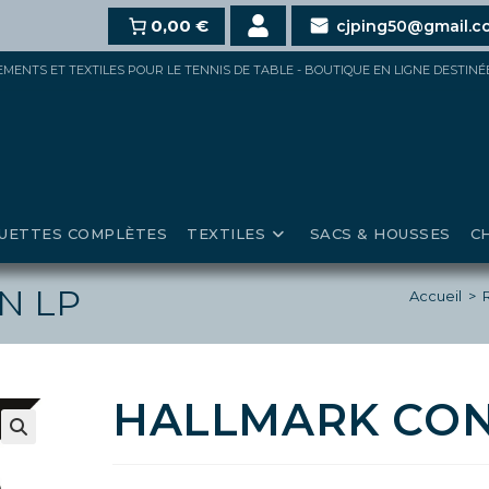
dès 100€,
15%
pour 150€ et jusqu’à
0,00 €
20%
au-delà de 20
cjping50@gmail.c
IPEMENTS ET TEXTILES POUR LE TENNIS DE TABLE - BOUTIQUE EN LIGNE DESTIN
UETTES COMPLÈTES
TEXTILES
SACS & HOUSSES
C
N LP
Accueil
>
HALLMARK CON