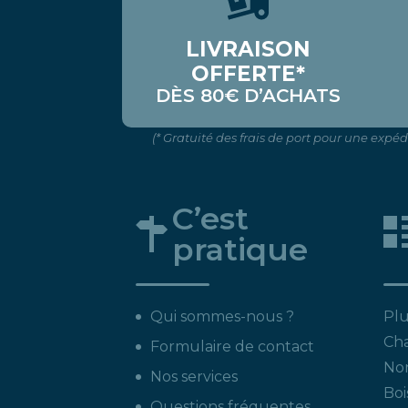
LIVRAISON
OFFERTE*
DÈS 80€ D’ACHATS
(* Gratuité des frais de port pour une expé
C’est
pratique
Qui sommes-nous ?
Plu
Ch
Formulaire de contact
Non
Nos services
Boi
Questions fréquentes