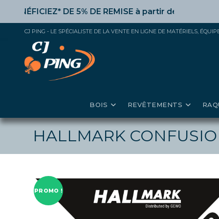
Skip
FICIEZ* DE 5% DE REMISE
à partir de 50€ d’achat,
10%
to
content
CJ PING - LE SPÉCIALISTE DE LA VENTE EN LIGNE DE MATÉRIELS, ÉQU
BOIS
REVÊTEMENTS
RAQ
HALLMARK CONFUSIO
PROMO !