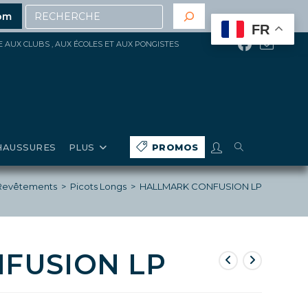
Recherche
0€ d’achat
(hors gros matériels, réduction, promotions 
om
FR
ÉE AUX CLUBS , AUX ÉCOLES ET AUX PONGISTES
TOGGLE
HAUSSURES
PLUS
PROMOS
WEBSITE
Revêtements
>
Picots Longs
>
HALLMARK CONFUSION LP
SEARCH
FUSION LP