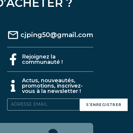
D’ACHETER ?
cjping50@gmail.com
Rejoignez la
communauté !
A
ctus, nouveautés,
promotions, inscrivez-
vous à la newsletter !
S’ENREGISTRER