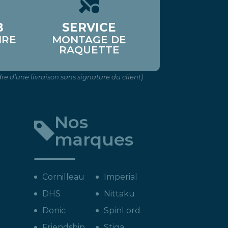
B
SERVICE
IRE
MONTAGE DE
RAQUETTE
re d’une livraison sans signature du client)
Nos
marques
Cornilleau
Imperial
DHS
Nittaku
Donic
SpinLord
Friendship
Stiga