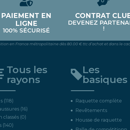
PAIEMENT EN
CONTRAT CLU
DEVENEZ PARTENA
LIGNE
!
100% SÉCURISÉ
dition en France métropolitaine dès 80.00 € ttc d’achat et dans le cad
Tous les
Les
rayons
basiques
118
s
118
Raquette complète
produits
16
aussures
16
Revêtements
produits
0
 classés
0
Housse de raquette
produit
140
s
140
Balle de compétitionn