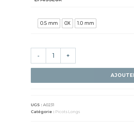
0.5 mm
0X
1.0 mm
quantité
-
+
de
HALLMARK
CONFUSION
AJOUTE
LP
UGS :
A0231
Catégorie :
Picots Longs