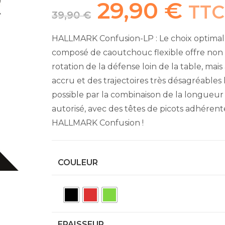
29,90
€
Le
Le
TTC
prix
prix
39,90
€
initial
actuel
était :
est :
39,90 €.
29,90 €.
HALLMARK Confusion-LP : Le choix optimal 
composé de caoutchouc flexible offre no
rotation de la défense loin de la table, mai
accru et des trajectoires très désagréables 
possible par la combinaison de la longueur du
autorisé, avec des têtes de picots adhérent
HALLMARK Confusion !
COULEUR
EPAISSEUR