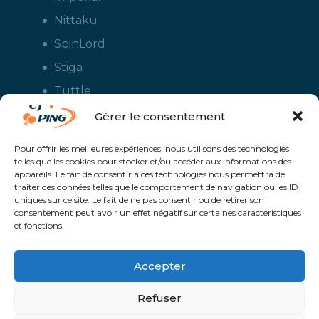
Nittaku
SpinLord
Stiga
Tuttle
Xiom
Gérer le consentement
Yasaka
Pour offrir les meilleures expériences, nous utilisons des technologies
telles que les cookies pour stocker et/ou accéder aux informations des
appareils. Le fait de consentir à ces technologies nous permettra de
traiter des données telles que le comportement de navigation ou les ID
uniques sur ce site. Le fait de ne pas consentir ou de retirer son
consentement peut avoir un effet négatif sur certaines caractéristiques
et fonctions.
Accepter
CJ Ping - Le spécialiste français de la vente en ligne de matériels pour
le tennis de table - Boutique en ligne ouverte aux clubs de ping pong,
aux écoles et aux pongistes amateurs - Raquettes de ping pong, sacs,
Refuser
housses, chaussures, balles, tables de ping pong, colles, nettoyants,
maillots, shorts, survêtements - Service de personnalisation et flocage