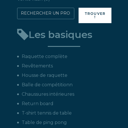
produit
Rechercher
TROUVER
!
directement
un
Les basiques
produit
:
Raquette complète
Revêtements
Housse de raquette
Balle de compétitionn
Chaussures intérieures
Return board
T-shirt tennis de table
Table de ping pong