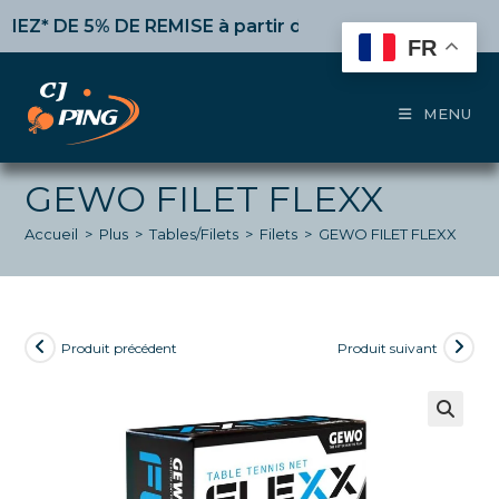
Skip
 DE 5% DE REMISE
à partir de 50€ d’achat,
10%
dès 10
to
FR
content
MENU
GEWO FILET FLEXX
Accueil
>
Plus
>
Tables/Filets
>
Filets
>
GEWO FILET FLEXX
Produit précédent
Produit suivant