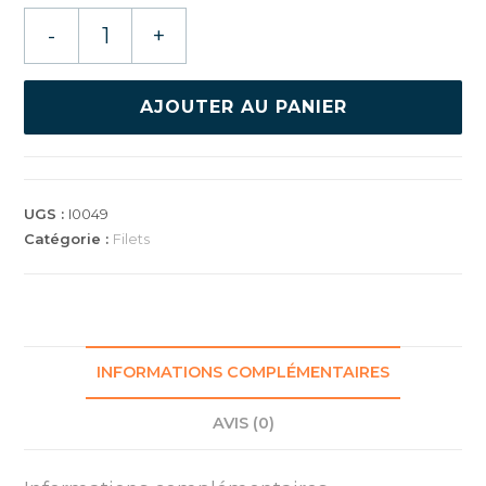
quantité
-
+
de
GEWO
FILET
AJOUTER AU PANIER
FLEXX
UGS :
I0049
Catégorie :
Filets
INFORMATIONS COMPLÉMENTAIRES
AVIS (0)