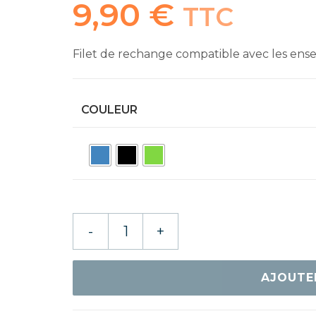
9,90
€
TTC
Filet de rechange compatible avec les ens
COULEUR
quantité
-
+
de
DONIC
FILET
AJOUTE
DE
RECHANGE