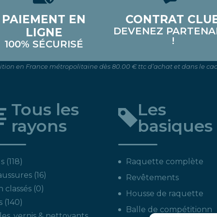
PAIEMENT EN
CONTRAT CLU
DEVENEZ PARTENA
LIGNE
!
100% SÉCURISÉ
dition en France métropolitaine dès 80.00 € ttc d’achat et dans le cad
Tous les
Les
rayons
basiques
118
s
118
Raquette complète
produits
16
aussures
16
Revêtements
produits
0
 classés
0
Housse de raquette
produit
140
s
140
Balle de compétitionn
produits
les, vernis & nettoyants