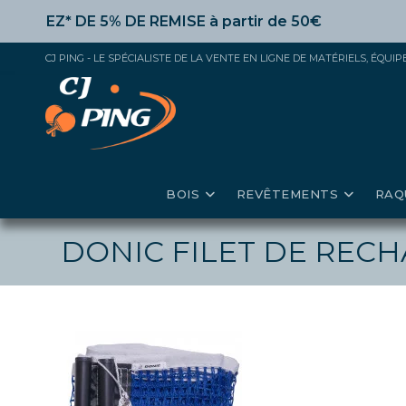
Skip
EZ* DE 5% DE REMISE
à partir de 50€ d’achat,
10%
dès 
to
content
CJ PING - LE SPÉCIALISTE DE LA VENTE EN LIGNE DE MATÉRIELS, ÉQU
BOIS
REVÊTEMENTS
RAQ
DONIC FILET DE REC