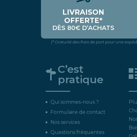
LIVRAISON
OFFERTE*
DÈS 80€ D’ACHATS
(* Gratuité des frais de port pour une expé
C’est
pratique
Qui sommes-nous ?
Plu
Ch
Formulaire de contact
Non
Nos services
Boi
Questions fréquentes
Col