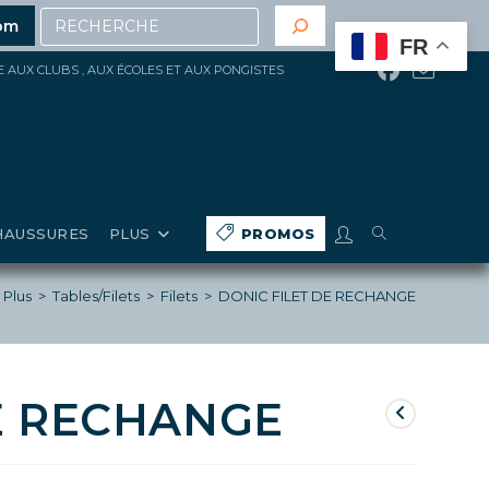
Recherche
’achat
(hors gros matériels, réduction, promotions en c
om
FR
ÉE AUX CLUBS , AUX ÉCOLES ET AUX PONGISTES
TOGGLE
HAUSSURES
PLUS
PROMOS
WEBSITE
Plus
>
Tables/Filets
>
Filets
>
DONIC FILET DE RECHANGE
SEARCH
E RECHANGE