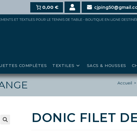
100€,
15%
pour 150€ et jusqu’à
0,00 €
20%
au-delà de 200€ d
cjping50@gmail.c
IPEMENTS ET TEXTILES POUR LE TENNIS DE TABLE - BOUTIQUE EN LIGNE DESTIN
UETTES COMPLÈTES
TEXTILES
SACS & HOUSSES
C
HANGE
Accueil
>
DONIC FILET D