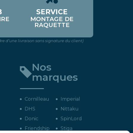
B
SERVICE
IRE
MONTAGE DE
RAQUETTE
re d’une livraison sans signature du client)
Nos
marques
Cornilleau
Imperial
DHS
Nittaku
Donic
SpinLord
Friendship
Stiga