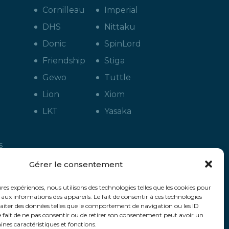
Cornilleau
Imperial
DHS
Nittaku
Donic
SpinLord
Friendship
Stiga
Gewo
Tuttle
Lion
Xiom
LKT
Yasaka
s
g
Gérer le consentement
ures expériences, nous utilisons des technologies telles que les cookies pour
 aux informations des appareils. Le fait de consentir à ces technologies
aiter des données telles que le comportement de navigation ou les ID
Le fait de ne pas consentir ou de retirer son consentement peut avoir un
aines caractéristiques et fonctions.