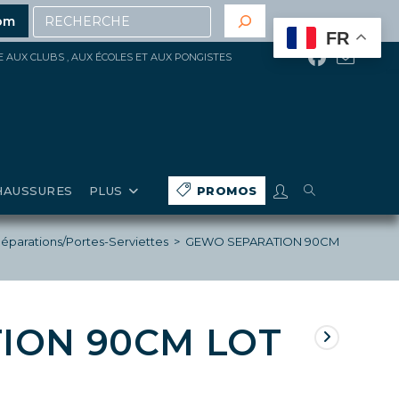
Recherche
t
(hors gros matériels, réduction, promotions en cours, 
om
FR
ÉE AUX CLUBS , AUX ÉCOLES ET AUX PONGISTES
TOGGLE
HAUSSURES
PLUS
PROMOS
WEBSITE
éparations/Portes-Serviettes
>
GEWO SEPARATION 90CM LOT DE 5
SEARCH
ION 90CM LOT