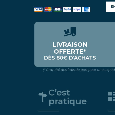
E
LIVRAISON
OFFERTE*
DÈS 80€ D’ACHATS
(* Gratuité des frais de port pour une expé
C’est
pratique