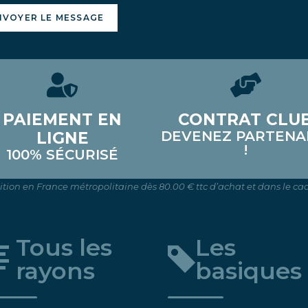
NVOYER LE MESSAGE
PAIEMENT EN
CONTRAT CLU
DEVENEZ PARTENA
LIGNE
!
100% SÉCURISÉ
dition en France métropolitaine dès 80.00 € ttc d’achat et dans le cad
Tous les
Les
rayons
basiques