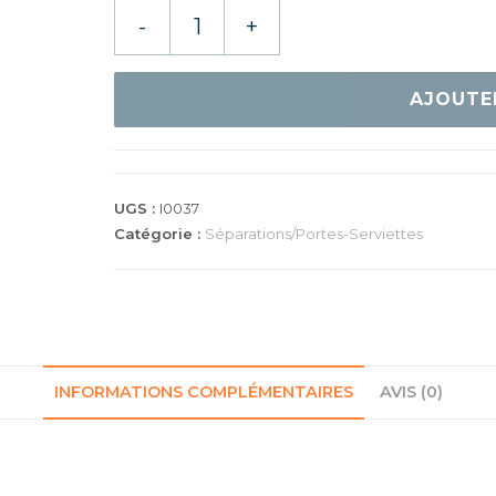
quantité
-
+
de
GEWO
SEPARATION
AJOUTE
90CM
LOT
DE
5
UGS :
I0037
Catégorie :
Séparations/Portes-Serviettes
INFORMATIONS COMPLÉMENTAIRES
AVIS (0)