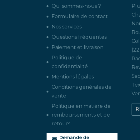
Qui sommes-nous ?
Plu
Ch
Formulaire de contact
Non
Nos services
Boi
Questions fréquentes
Col
Paiement et livraison
22
Politique de
Ra
confidentialité
Re
Sac
Mentions légales
Tex
Conditions générales de
Ven
vente
Politique en matière de
remboursements et de
retours
Demande de