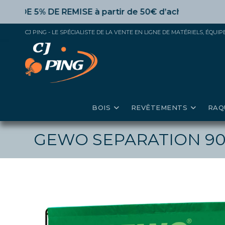
Skip
E 5% DE REMISE
à partir de 50€ d’achat,
10%
dès 100€
to
content
CJ PING - LE SPÉCIALISTE DE LA VENTE EN LIGNE DE MATÉRIELS, ÉQU
BOIS
REVÊTEMENTS
RAQ
GEWO SEPARATION 90