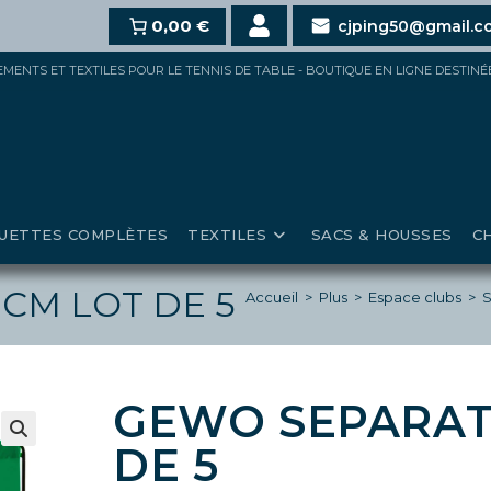
,
15%
pour 150€ et jusqu’à
0,00 €
20%
au-delà de 200€ d’acha
cjping50@gmail.c
IPEMENTS ET TEXTILES POUR LE TENNIS DE TABLE - BOUTIQUE EN LIGNE DESTIN
UETTES COMPLÈTES
TEXTILES
SACS & HOUSSES
C
CM LOT DE 5
Accueil
>
Plus
>
Espace clubs
>
S
GEWO SEPARAT
DE 5