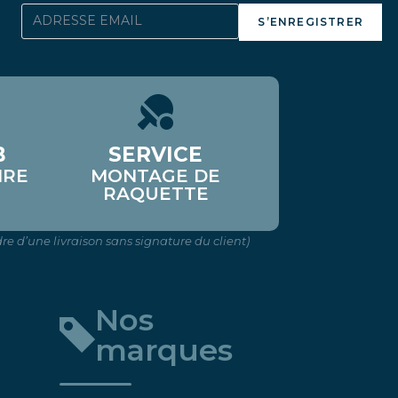
S’ENREGISTRER
B
SERVICE
IRE
MONTAGE DE
RAQUETTE
re d’une livraison sans signature du client)
Nos
marques