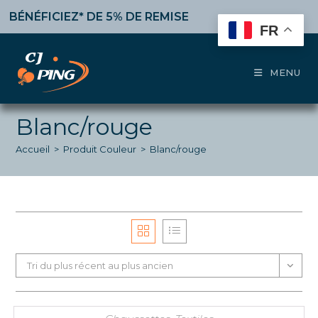
Skip
NÉFICIEZ* DE 5% DE REMISE
à partir de 50€ d’achat,
1
to
FR
content
MENU
Blanc/rouge
Accueil
>
Produit Couleur
>
Blanc/rouge
Tri du plus récent au plus ancien