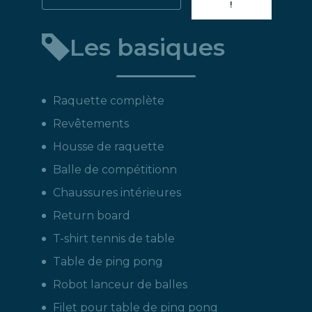
!
directement
un
Les basiques
produit
:
Raquette complète
Revêtements
Housse de raquette
Balle de compétitionn
Chaussures intérieures
Return board
T-shirt tennis de table
Table de ping pong
Robot lanceur de balles
Filet pour table de ping pong