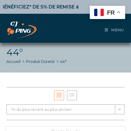
Skip
ICIEZ* DE 5% DE REMISE
à partir de 50€ d’achat,
10%
to
FR
content
MENU
44°
Accueil
>
Produit Dureté
>
44°
Tri du plus récent au plus ancien