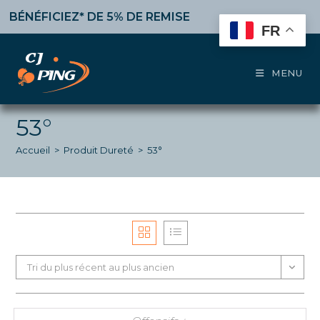
Skip
NÉFICIEZ* DE 5% DE REMISE
à partir de 50€ d’achat,
1
to
FR
content
MENU
53°
Accueil
>
Produit Dureté
>
53°
Tri du plus récent au plus ancien