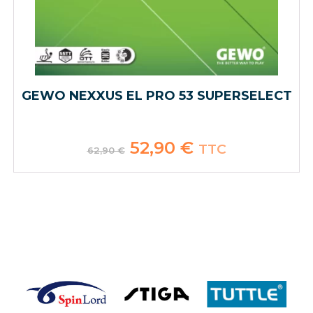
GEWO NEXXUS EL PRO 53 SUPERSELECT
Le
52,90
€
Le
TTC
62,90
€
prix
prix
initial
actuel
était :
est :
62,90 €.
52,90 €.