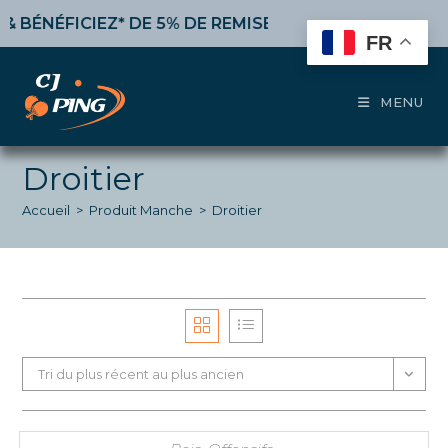
Skip
BÉNÉFICIEZ* DE 5% DE REMISE
à partir de 50€ d’achat
to
FR
content
MENU
Droitier
Accueil
>
Produit Manche
>
Droitier
Tri du plus récent au plus ancien