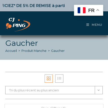
Skip
IEZ* DE 5% DE REMISE
à partir de 50€ d’achat,
10%
dè
to
FR
content
MENU
Gaucher
Accueil
>
Produit Manche
>
Gaucher
Tri du plus récent au plus ancien