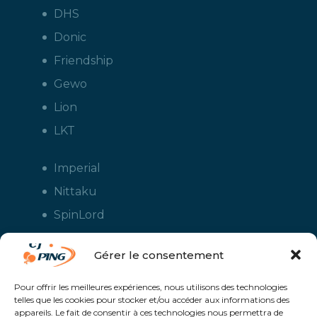
DHS
Donic
Friendship
Gewo
Lion
LKT
Imperial
Nittaku
SpinLord
Stiga
Gérer le consentement
Tuttle
Xiom
Pour offrir les meilleures expériences, nous utilisons des technologies
telles que les cookies pour stocker et/ou accéder aux informations des
Yasaka
appareils. Le fait de consentir à ces technologies nous permettra de