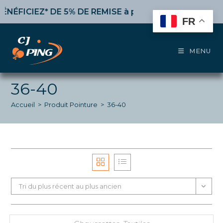
Skip
FICIEZ* DE 5% DE REMISE
à partir de 50€ d’achat,
10%
to
FR
content
MENU
36-40
Accueil
>
Produit Pointure
>
36-40
Tri du plus récent au plus ancien