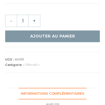
quantité
-
+
de
DHS
Hurricane
AJOUTER AU PANIER
8
UGS :
A0091
Catégorie :
Offensifs +
INFORMATIONS COMPLÉMENTAIRES
AVIS (0)