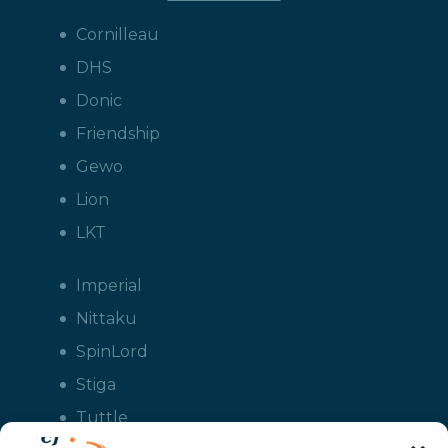
Cornilleau
DHS
Donic
Friendship
Gewo
Lion
LKT
Imperial
Nittaku
SpinLord
Stiga
Tuttle