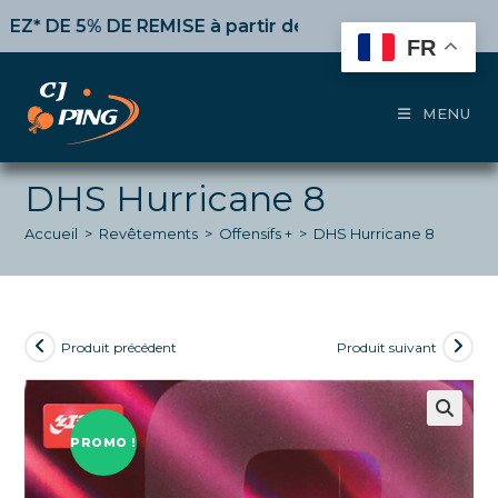
Skip
E 5% DE REMISE
à partir de 50€ d’achat,
10%
dès 100€,
to
FR
content
MENU
DHS Hurricane 8
Accueil
>
Revêtements
>
Offensifs +
>
DHS Hurricane 8
Produit précédent
Produit suivant
PROMO !