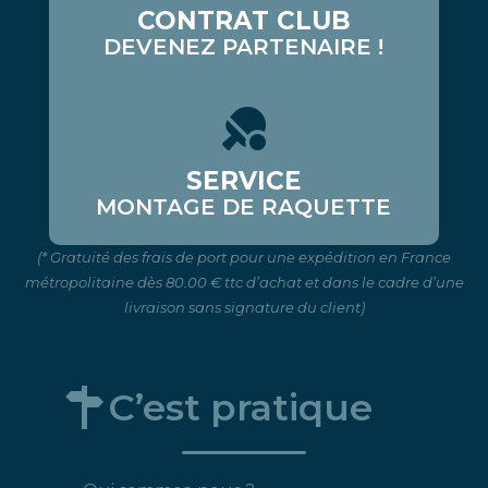
CONTRAT CLUB
DEVENEZ PARTENAIRE !
SERVICE
MONTAGE DE RAQUETTE
(* Gratuité des frais de port pour une expédition en France
métropolitaine dès 80.00 € ttc d’achat et dans le cadre d’une
livraison sans signature du client)
C’est pratique