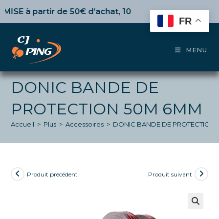
Skip
E
à partir de 50€ d’achat,
10%
dès 100€,
15%
pour 150€
to
FR
content
MENU
DONIC BANDE DE
PROTECTION 50M 6MM
Accueil
>
Plus
>
Accessoires
>
DONIC BANDE DE PROTECTION
Produit précédent
Produit suivant