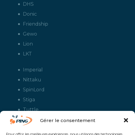
DHS
Donic
Friendship
Gewo
Lion
LKT
Imperial
Nittaku
SpinLord
Stiga
Tuttle
Xiom
Gérer le consentement
Yasaka
Pour offrir les meilleures expériences, nous utilisons des technologies