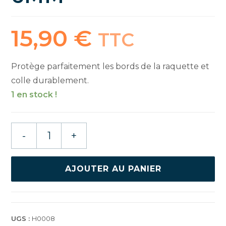
15,90
€
TTC
Protège parfaitement les bords de la raquette et
colle durablement.
1 en stock !
quantité
-
+
de
DONIC
BANDE
AJOUTER AU PANIER
DE
PROTECTION
50M
6MM
UGS :
H0008