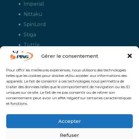
Imperial
Nittaku
SpinLord
Stiga
Tuttle
Xiom
Gérer le consentement
Yasaka
Pour offrir les meilleures expériences, nous utilisons des technologies
telles que les cookies pour stocker et/ou accéder aux informations des
appareils. Le fait de consentir à ces technologies nous permettra de
traiter des données telles que le comportement de navigation ou les ID
uniques sur ce site. Le fait de ne pas consentir ou de retirer son
consentement peut avoir un effet négatif sur certaines caractéristiques
et fonctions.
Accepter
CJ Ping - Le spécialiste français de la vente en ligne de matériels pour
le tennis de table - Boutique en ligne ouverte aux clubs de ping pong,
aux écoles et aux pongistes amateurs - Raquettes de ping pong, sacs,
Refuser
housses, chaussures, balles, tables de ping pong, colles, nettoyants,