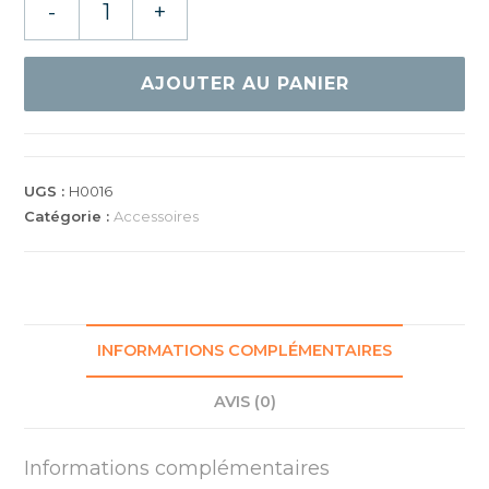
-
+
de
DONIC
BANDE
AJOUTER AU PANIER
DE
PROTECTION
5M
10MM
UGS :
H0016
Catégorie :
Accessoires
INFORMATIONS COMPLÉMENTAIRES
AVIS (0)
Informations complémentaires