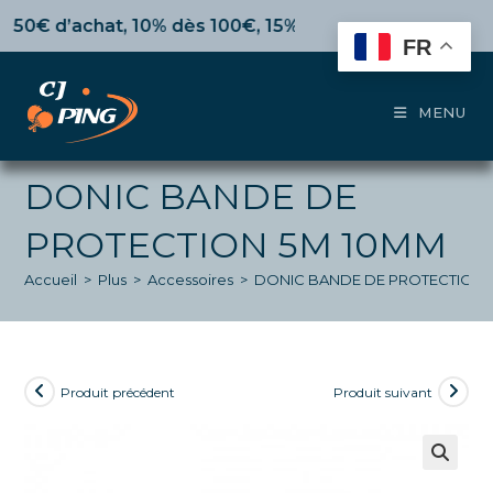
Skip
€ d’achat,
10%
dès 100€,
15%
pour 150€ et jusqu’à
20%
to
FR
content
MENU
DONIC BANDE DE
PROTECTION 5M 10MM
Accueil
>
Plus
>
Accessoires
>
DONIC BANDE DE PROTECTION 
Produit précédent
Produit suivant