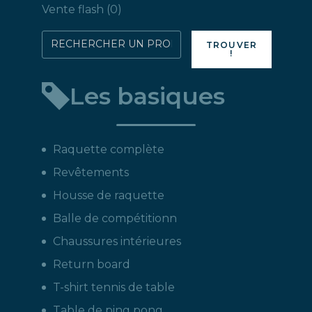
produits
0
Vente flash
0
produit
Rechercher
TROUVER
!
directement
un
Les basiques
produit
:
Raquette complète
Revêtements
Housse de raquette
Balle de compétitionn
Chaussures intérieures
Return board
T-shirt tennis de table
Table de ping pong