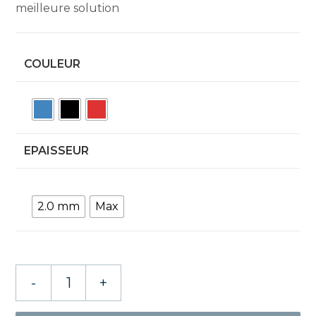
meilleure solution
COULEUR
EPAISSEUR
2.0 mm
Max
quantité
-
+
de
Donic