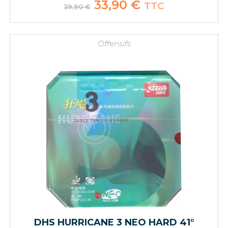
Le
33,90
€
Le
TTC
39,90
€
prix
prix
initial
actuel
était :
est :
39,90 €.
33,90 €.
Offensifs
DHS HURRICANE 3 NEO HARD 41°