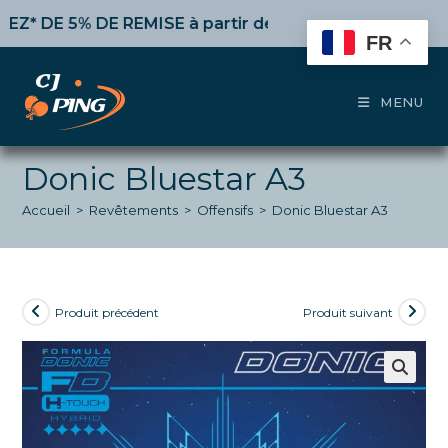
Skip
E 5% DE REMISE
à partir de 50€ d’achat,
10%
dès 100€
to
FR
content
MENU
Donic Bluestar A3
Accueil
>
Revêtements
>
Offensifs
>
Donic Bluestar A3
Produit précédent
Produit suivant