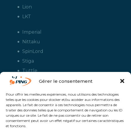
Lion
LKT
Imperial
Nittaku
SpinLord
Stiga
Tuttle
Xiom
Gérer le consentement
Yasaka
Pour offrir les meilleures expériences, nous utilisons des technologies
telles que les cookies pour stocker et/ou accéder aux informations des
appareils. Le fait de consentir à ces technologies nous permettra de
traiter des données telles que le comportement de navigation ou les ID
uniques sur ce site. Le fait de ne pas consentir ou de retirer son
consentement peut avoir un effet négatif sur certaines caractéristiques
et fonctions.