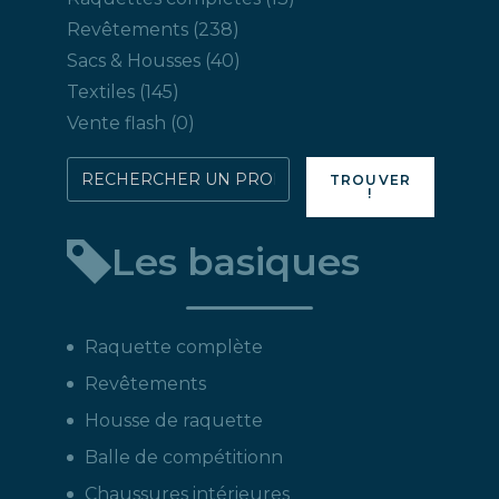
produits
238
Revêtements
238
produits
40
Sacs & Housses
40
produits
145
Textiles
145
produits
0
Vente flash
0
produit
Rechercher
TROUVER
!
directement
un
Les basiques
produit
:
Raquette complète
Revêtements
Housse de raquette
Balle de compétitionn
Chaussures intérieures