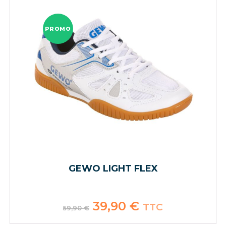
PROMO
GEWO LIGHT FLEX
Le
39,90
€
Le
TTC
59,90
€
prix
prix
initial
actuel
était :
est :