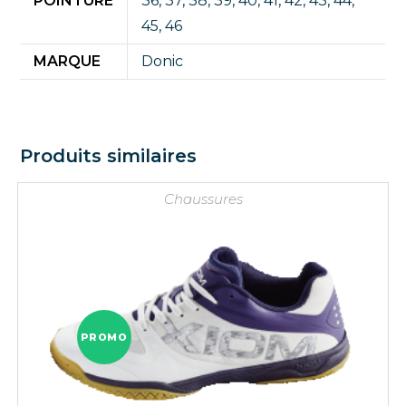
POINTURE
36
,
37
,
38
,
39
,
40
,
41
,
42
,
43
,
44
,
45
,
46
MARQUE
Donic
Produits similaires
Chaussures
PROMO