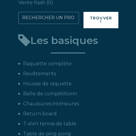
produits
0
Vente flash
0
produit
Rechercher
TROUVER
!
directement
un
Les basiques
produit
:
Raquette complète
Revêtements
Housse de raquette
Balle de compétitionn
Chaussures intérieures
Return board
T-shirt tennis de table
Table de ping pong