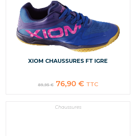
XIOM CHAUSSURES FT IGRE
Le
76,90
€
Le
TTC
89,95
€
prix
prix
initial
actuel
était :
est :
89,95 €.
76,90 €.
Chaussures