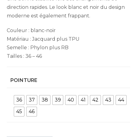
direction rapides. Le look blanc et noir du design
moderne est également frappant.
Couleur : blanc-noir
Matériau : Jacquard plus TPU
Semelle : Phylon plus RB
Tailles : 36 – 46
POINTURE
36
37
38
39
40
41
42
43
44
45
46