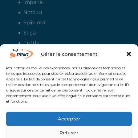
Imperial
Nittaku
SpinLord
Stiga
Tuttle
Xiom
Gérer le consentement
Yasaka
Pour offrir les meilleures expériences, nous utilisons des technologies
telles que les cookies pour stocker et/ou accéder aux informations des
appareils. Le fait de consentir à ces technologies nous permettra de
traiter des données telles que le comportement de navigation ou les ID
uniques sur ce site. Le fait de ne pas consentir ou de retirer son
consentement peut avoir un effet négatif sur certaines caractéristiques
et fonctions.
Accepter
CJ Ping - Le spécialiste français de la vente en ligne de matériels pour
le tennis de table - Boutique en ligne ouverte aux clubs de ping pong,
aux écoles et aux pongistes amateurs - Raquettes de ping pong, sacs,
Refuser
housses, chaussures, balles, tables de ping pong, colles, nettoyants,