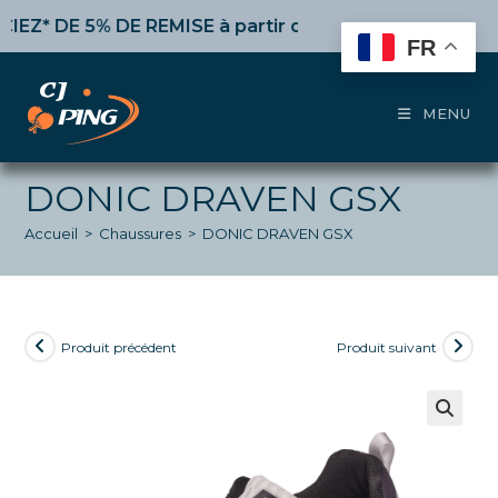
Skip
 DE 5% DE REMISE
à partir de 50€ d’achat,
10%
dès 10
to
FR
content
MENU
DONIC DRAVEN GSX
Accueil
>
Chaussures
>
DONIC DRAVEN GSX
Produit précédent
Produit suivant