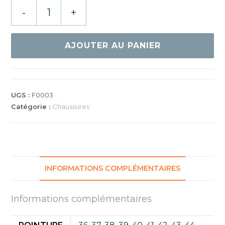
quantité
-
+
de
DONIC
DRAVEN
AJOUTER AU PANIER
GSX
UGS :
F0003
Catégorie :
Chaussures
INFORMATIONS COMPLÉMENTAIRES
Informations complémentaires