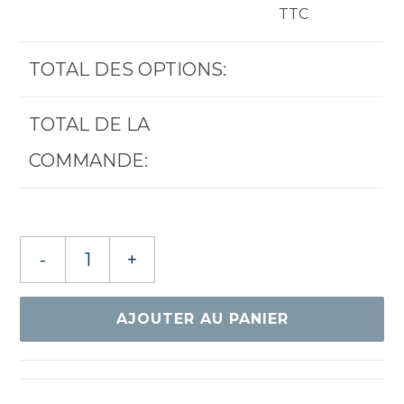
TTC
TOTAL DES OPTIONS:
TOTAL DE LA
COMMANDE:
quantité
-
+
de
DONIC
PERSSON
AJOUTER AU PANIER
POWER
CARBON