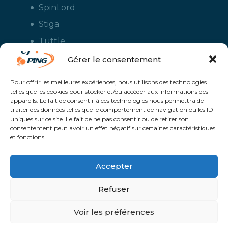
SpinLord
Stiga
Tuttle
Xiom
Gérer le consentement
Yasaka
Pour offrir les meilleures expériences, nous utilisons des technologies
telles que les cookies pour stocker et/ou accéder aux informations des
appareils. Le fait de consentir à ces technologies nous permettra de
traiter des données telles que le comportement de navigation ou les ID
uniques sur ce site. Le fait de ne pas consentir ou de retirer son
consentement peut avoir un effet négatif sur certaines caractéristiques
et fonctions.
Accepter
CJ Ping - Le spécialiste français de la vente en ligne de matériels pour
le tennis de table - Boutique en ligne ouverte aux clubs de ping pong,
aux écoles et aux pongistes amateurs - Raquettes de ping pong, sacs,
Refuser
housses, chaussures, balles, tables de ping pong, colles, nettoyants,
maillots, shorts, survêtements - Service de personnalisation et flocage
des maillots et vestes avec le logo du club et ceux de vos sponsors
Un service proposé par
Solaris @Proximité - Création de site internet à
Voir les préférences
Avranches | Manche | Normandie |