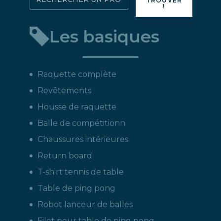
TROUVER
!
directement
un
Les basiques
produit
:
Raquette complète
Revêtements
Housse de raquette
Balle de compétitionn
Chaussures intérieures
Return board
T-shirt tennis de table
Table de ping pong
Robot lanceur de balles
Filet pour table de ping pong