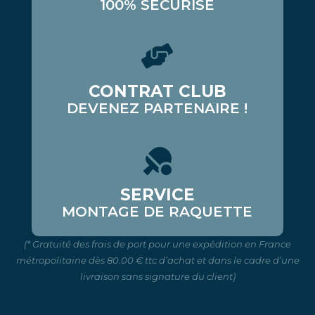
100% SÉCURISÉ
CONTRAT CLUB
DEVENEZ PARTENAIRE !
SERVICE
MONTAGE DE RAQUETTE
(* Gratuité des frais de port pour une expédition en France
métropolitaine dès 80.00 € ttc d’achat et dans le cadre d’une
livraison sans signature du client)