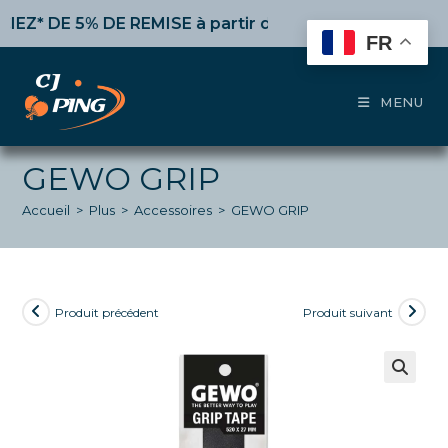
Skip
 DE 5% DE REMISE
à partir de 50€ d’achat,
10%
dès 10
to
FR
content
MENU
GEWO GRIP
Accueil
>
Plus
>
Accessoires
>
GEWO GRIP
Produit précédent
Produit suivant