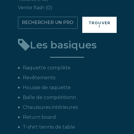
produits
0
Vente flash
0
produit
Rechercher
TROUVER
!
directement
un
Les basiques
produit
:
Raquette complète
Revêtements
Housse de raquette
Balle de compétitionn
Chaussures intérieures
Return board
T-shirt tennis de table