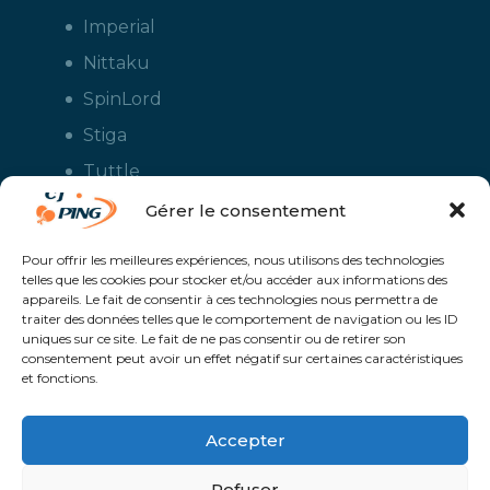
Imperial
Nittaku
SpinLord
Stiga
Tuttle
Xiom
Gérer le consentement
Yasaka
Pour offrir les meilleures expériences, nous utilisons des technologies
telles que les cookies pour stocker et/ou accéder aux informations des
appareils. Le fait de consentir à ces technologies nous permettra de
traiter des données telles que le comportement de navigation ou les ID
uniques sur ce site. Le fait de ne pas consentir ou de retirer son
consentement peut avoir un effet négatif sur certaines caractéristiques
et fonctions.
Accepter
CJ Ping - Le spécialiste français de la vente en ligne de matériels pour
le tennis de table - Boutique en ligne ouverte aux clubs de ping pong,
aux écoles et aux pongistes amateurs - Raquettes de ping pong, sacs,
Refuser