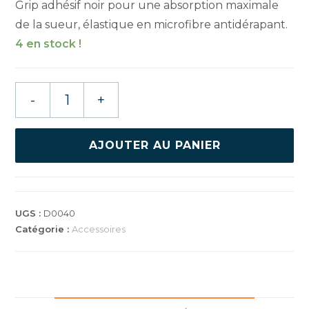
Grip adhésif noir pour une absorption maximale
de la sueur, élastique en microfibre antidérapant.
4 en stock !
quantité
-
+
de
GEWO
GRIP
AJOUTER AU PANIER
UGS :
D0040
Catégorie :
Accessoires