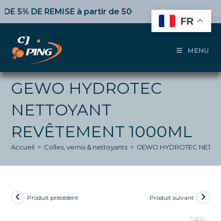
Skip
5% DE REMISE
à partir de 50€ d’achat,
10%
dès 100€,
1
to
FR
content
MENU
GEWO HYDROTEC
NETTOYANT
REVÊTEMENT 1000ML
Accueil
>
Colles, vernis & nettoyants
>
GEWO HYDROTEC NETTOY
Produit précédent
Produit suivant