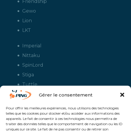
Friendship
Gewo
Lion
LKT
Imperial
Nittaku
SpinLord
Stiga
Tuttle
Xiom
Gérer le consentement
Yasaka
Pour offrir les meilleures expériences, nous utilisons des technologies
telles que les cookies pour stocker et/ou accéder aux informations des
appareils. Le fait de consentir à ces technologies nous permettra de
traiter des données telles que le comportement de navigation ou les ID
uniques sur ce site. Le fait de ne pas consentir ou de retirer son