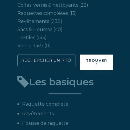
produits
22
Colles, vernis & nettoyants
22
produits
13
Raquettes complètes
13
produits
238
Revêtements
238
produits
40
Sacs & Housses
40
produits
145
Textiles
145
produits
0
Vente flash
0
produit
Rechercher
TROUVER
!
directement
un
Les basiques
produit
:
Raquette complète
Revêtements
Housse de raquette