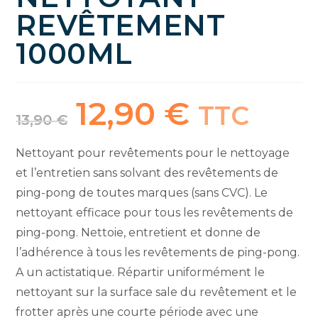
REVÊTEMENT
1000ML
12,90
€
Le
Le
TTC
prix
prix
13,90
€
initial
actuel
était :
est :
13,90 €.
12,90 €.
Nettoyant pour revêtements pour le nettoyage
et l’entretien sans solvant des revêtements de
ping-pong de toutes marques (sans CVC). Le
nettoyant efficace pour tous les revêtements de
ping-pong. Nettoie, entretient et donne de
l’adhérence à tous les revêtements de ping-pong.
A un actistatique. Répartir uniformément le
nettoyant sur la surface sale du revêtement et le
frotter après une courte période avec une