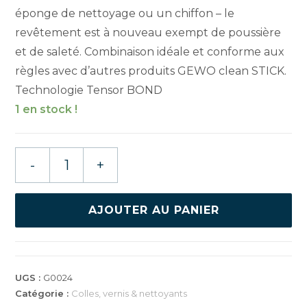
éponge de nettoyage ou un chiffon – le
revêtement est à nouveau exempt de poussière
et de saleté. Combinaison idéale et conforme aux
règles avec d’autres produits GEWO clean STICK.
Technologie Tensor BOND
1 en stock !
quantité
-
+
de
GEWO
HYDROTEC
AJOUTER AU PANIER
NETTOYANT
REVÊTEMENT
1000ML
UGS :
G0024
Catégorie :
Colles, vernis & nettoyants