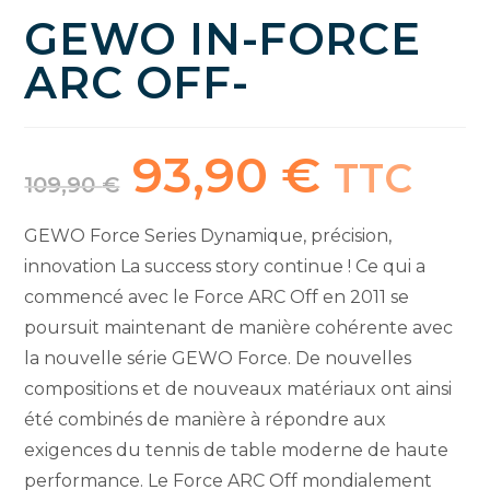
GEWO IN-FORCE
ARC OFF-
93,90
€
Le
Le
TTC
prix
prix
109,90
€
initial
actuel
était :
est :
109,90 €.
93,90 €.
GEWO Force Series Dynamique, précision,
innovation La success story continue ! Ce qui a
commencé avec le Force ARC Off en 2011 se
poursuit maintenant de manière cohérente avec
la nouvelle série GEWO Force. De nouvelles
compositions et de nouveaux matériaux ont ainsi
été combinés de manière à répondre aux
exigences du tennis de table moderne de haute
performance. Le Force ARC Off mondialement