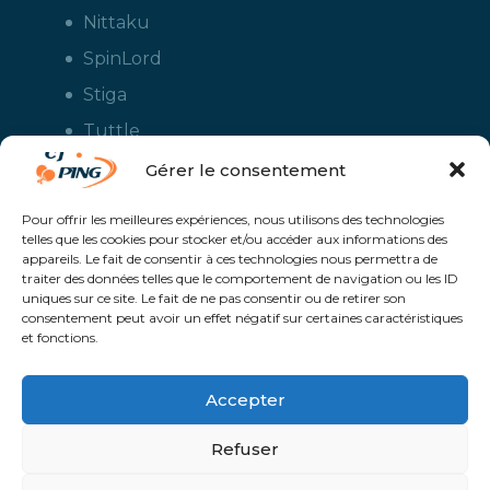
Nittaku
SpinLord
Stiga
Tuttle
Xiom
Gérer le consentement
Yasaka
Pour offrir les meilleures expériences, nous utilisons des technologies
telles que les cookies pour stocker et/ou accéder aux informations des
appareils. Le fait de consentir à ces technologies nous permettra de
traiter des données telles que le comportement de navigation ou les ID
uniques sur ce site. Le fait de ne pas consentir ou de retirer son
consentement peut avoir un effet négatif sur certaines caractéristiques
et fonctions.
Accepter
CJ Ping - Le spécialiste français de la vente en ligne de matériels pour
le tennis de table - Boutique en ligne ouverte aux clubs de ping pong,
aux écoles et aux pongistes amateurs - Raquettes de ping pong, sacs,
Refuser
housses, chaussures, balles, tables de ping pong, colles, nettoyants,
maillots, shorts, survêtements - Service de personnalisation et flocage
des maillots et vestes avec le logo du club et ceux de vos sponsors