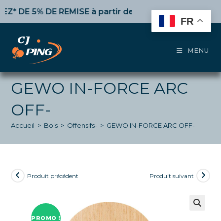
Skip
E 5% DE REMISE
à partir de 50€ d’achat,
10%
dès 100€
to
FR
content
MENU
GEWO IN-FORCE ARC
OFF-
Accueil
>
Bois
>
Offensifs-
>
GEWO IN-FORCE ARC OFF-
Produit précédent
Produit suivant
PROMO !