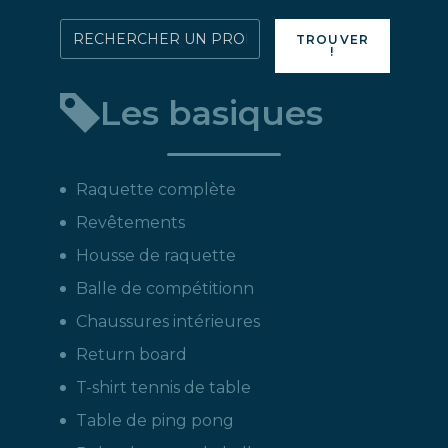
produit
Rechercher
TROUVER
!
directement
un
Les basiques
produit
:
Raquette complète
Revêtements
Housse de raquette
Balle de compétitionn
Chaussures intérieures
Return board
T-shirt tennis de table
Table de ping pong