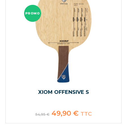
PROMO
XIOM OFFENSIVE S
Le
49,90
€
Le
TTC
54,95
€
prix
prix
initial
actuel
était :
est :