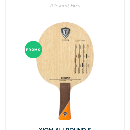
54,95 €.
49,90 €.
Allround
,
Bois
PROMO