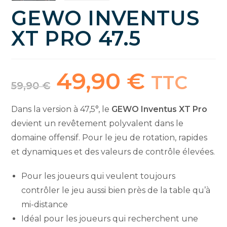
GEWO INVENTUS
XT PRO 47.5
49,90
€
Le
Le
TTC
prix
prix
59,90
€
initial
actuel
était :
est :
59,90 €.
49,90 €.
Dans la version à 47,5°, le
GEWO Inventus XT Pro
devient un revêtement polyvalent dans le
domaine offensif. Pour le jeu de rotation, rapides
et dynamiques et des valeurs de contrôle élevées.
Pour les joueurs qui veulent toujours
contrôler le jeu aussi bien près de la table qu’à
mi-distance
Idéal pour les joueurs qui recherchent une