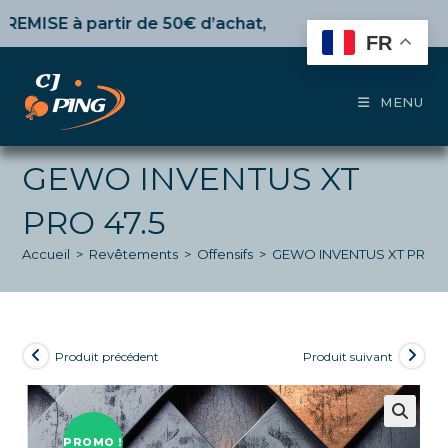
Skip
SE
à partir de 50€ d’achat,
10%
dès 100€,
15%
pour 150€
to
FR
content
MENU
GEWO INVENTUS XT
PRO 47.5
Accueil
>
Revêtements
>
Offensifs
>
GEWO INVENTUS XT PRO 4
Produit précédent
Produit suivant
PROMO !