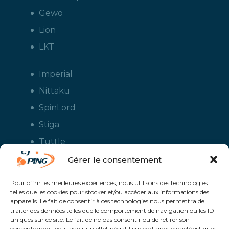
Gewo
Lion
LKT
Imperial
Nittaku
SpinLord
Stiga
Tuttle
Xiom
Gérer le consentement
Yasaka
Pour offrir les meilleures expériences, nous utilisons des technologies
telles que les cookies pour stocker et/ou accéder aux informations des
appareils. Le fait de consentir à ces technologies nous permettra de
traiter des données telles que le comportement de navigation ou les ID
uniques sur ce site. Le fait de ne pas consentir ou de retirer son
consentement peut avoir un effet négatif sur certaines caractéristiques