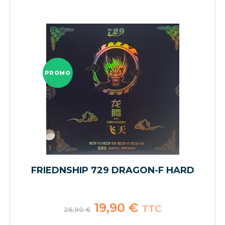
PROMO
FRIEDNSHIP 729 DRAGON-F HARD
Le
19,90
€
Le
TTC
26,90
€
prix
prix
initial
actuel