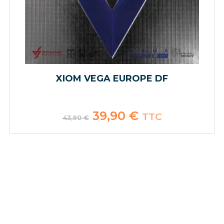
XIOM VEGA EUROPE DF
Le
39,90
€
Le
TTC
43,90
€
prix
prix
initial
actuel
était :
est :
43,90 €.
39,90 €.