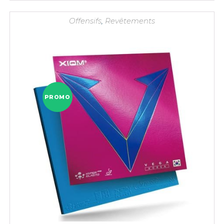
était :
est :
26,90 €.
19,90 €.
Offensifs
,
Revêtements
PROMO