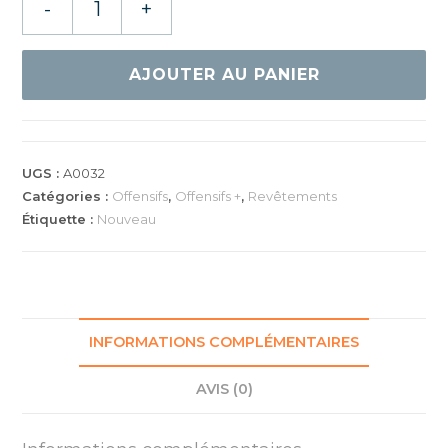
-
+
de
GEWO
INVENTUS
AJOUTER AU PANIER
XT
PRO
47.5
UGS :
A0032
Catégories :
Offensifs
,
Offensifs +
,
Revêtements
Étiquette :
Nouveau
INFORMATIONS COMPLÉMENTAIRES
AVIS (0)