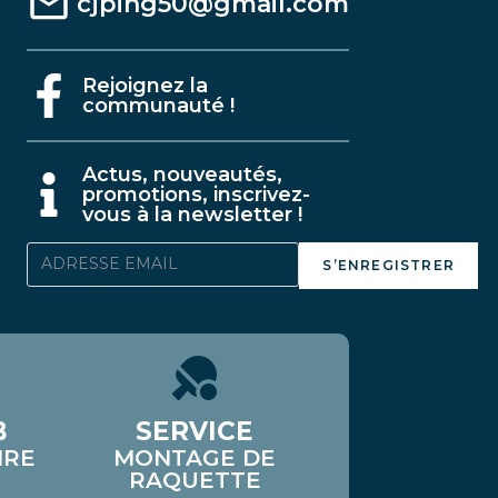
cjping50@gmail.com
Rejoignez la
communauté !
A
ctus, nouveautés,
promotions, inscrivez-
vous à la newsletter !
S’ENREGISTRER
B
SERVICE
IRE
MONTAGE DE
RAQUETTE