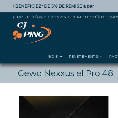
Skip
&
BÉNÉFICIEZ* DE 5% DE REMISE
à partir de 50€ d’acha
to
content
CJ PING - LE SPÉCIALISTE DE LA VENTE EN LIGNE DE MATÉRIELS, ÉQU
BOIS
REVÊTEMENTS
RAQ
Gewo Nexxus el Pro 48