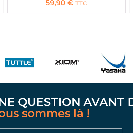
59,90
€
TTC
NE QUESTION AVANT 
ous sommes là !