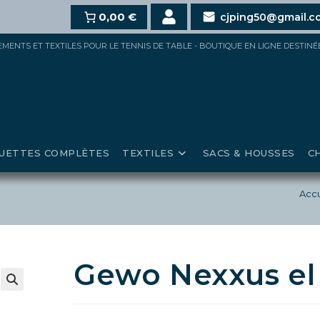
t,
10%
dès 100€,
15%
0,00 €
pour 150€ et jusqu’à
20%
au-delà
cjping50@gmail.c
IPEMENTS ET TEXTILES POUR LE TENNIS DE TABLE - BOUTIQUE EN LIGNE DESTIN
UETTES COMPLÈTES
TEXTILES
SACS & HOUSSES
C
Accu
Gewo Nexxus el