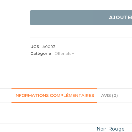
quantité
de
AJOUTE
Gewo
Nexxus
el
Pro
UGS :
A0003
48
Catégorie :
Offensifs +
INFORMATIONS COMPLÉMENTAIRES
AVIS (0)
Noir
,
Rouge