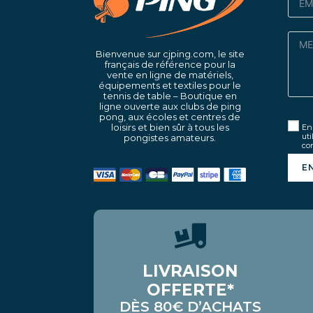
Bienvenue sur cjping.com, le site
français de référence pour la
vente en ligne de matériels,
équipements et textiles pour le
tennis de table – Boutique en
ligne ouverte aux clubs de ping
pong, aux écoles et centres de
loisirs et bien sûr à tous les
En 
uti
pongistes amateurs.
con
E
LIVRAISON
OFFERTE*
DÈS 80€ D’ACHATS