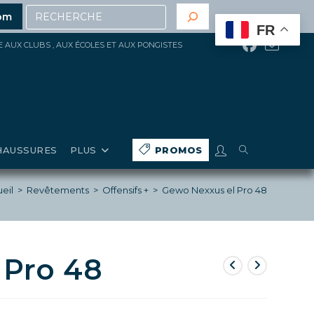
Recherche
 de 200€ d’achat
(hors gros matériels, réduction, prom
om
FR
ÉE AUX CLUBS , AUX ÉCOLES ET AUX PONGISTES
TOGGLE
HAUSSURES
PLUS
PROMOS
WEBSITE
eil
>
Revêtements
>
Offensifs +
>
Gewo Nexxus el Pro 48
SEARCH
 Pro 48