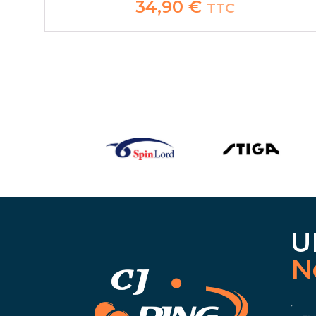
34,90
€
TTC
U
N