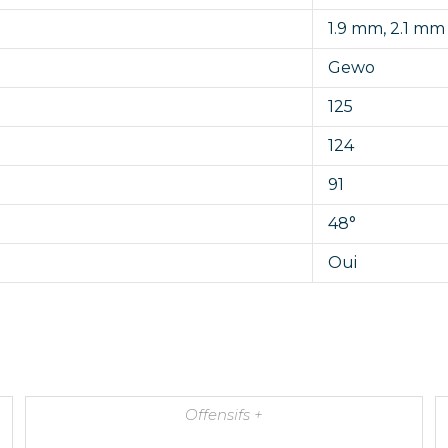
1.9 mm
,
2.1 mm
Gewo
125
124
91
48°
Oui
Offensifs +