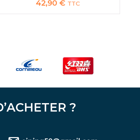
42,90
€
TTC
D’ACHETER ?