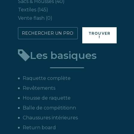
40
Sacs & Housses
40
produits
145
Textiles
145
produits
0
Vente flash
0
produit
Rechercher
TROUVER
!
directement
un
Les basiques
produit
:
Raquette complète
Revêtements
Housse de raquette
Balle de compétitionn
Chaussures intérieures
Return board