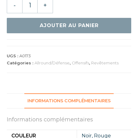
quantité
-
+
de
GEWO
PROTON
AJOUTER AU PANIER
NEO
325
UGS :
A0173
Catégories :
Allround/Défense
,
Offensifs
,
Revêtements
INFORMATIONS COMPLÉMENTAIRES
Informations complémentaires
COULEUR
Noir
,
Rouge