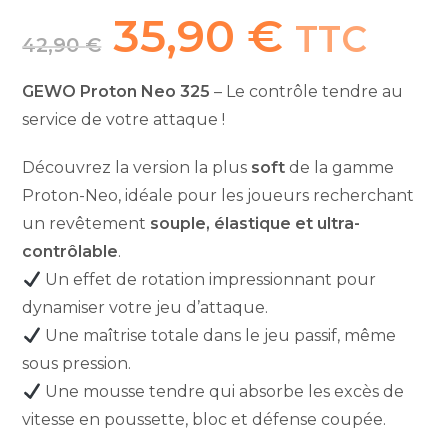
35,90
€
Le
Le
TTC
prix
prix
42,90
€
initial
actuel
était :
est :
42,90 €.
35,90 €.
GEWO Proton Neo 325
– Le contrôle tendre au
service de votre attaque !
Découvrez la version la plus
soft
de la gamme
Proton-Neo, idéale pour les joueurs recherchant
un revêtement
souple, élastique et ultra-
contrôlable
.
Un effet de rotation impressionnant pour
dynamiser votre jeu d’attaque.
Une maîtrise totale dans le jeu passif, même
sous pression.
Une mousse tendre qui absorbe les excès de
vitesse en poussette, bloc et défense coupée.