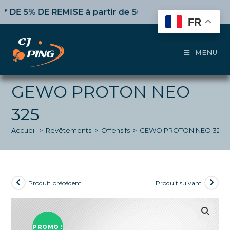
Skip
5% DE REMISE
à partir de 50€ d’achat,
10%
dès 100€,
1
to
FR
content
MENU
GEWO PROTON NEO
325
Accueil
>
Revêtements
>
Offensifs
>
GEWO PROTON NEO 325
Produit précédent
Produit suivant
PROMO !