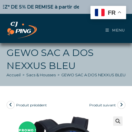
Skip
DE 5% DE REMISE
à partir de 50€ d’achat,
10%
dès 100€
to
FR
content
MENU
GEWO SAC A DOS
NEXXUS BLEU
Accueil
>
Sacs & Housses
>
GEWO SAC A DOS NEXXUS BLEU
Produit précédent
Produit suivant
PROMO !