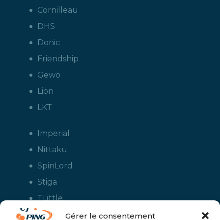
Cornilleau
DHS
Donic
Friendship
Gewo
Lion
LKT
Imperial
Nittaku
SpinLord
Stiga
Tuttle
Xiom
Gérer le consentement