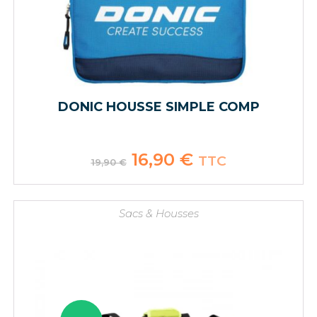
DONIC HOUSSE SIMPLE COMP
Le
16,90
€
Le
TTC
19,90
€
prix
prix
initial
actuel
était :
est :
19,90 €.
16,90 €.
Sacs & Housses