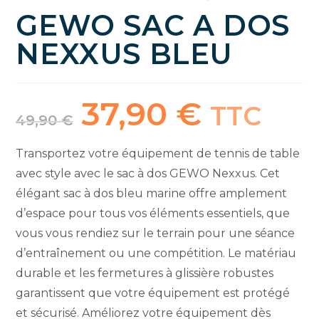
GEWO SAC A DOS
NEXXUS BLEU
37,90
€
Le
Le
TTC
prix
prix
49,90
€
initial
actuel
était :
est :
49,90 €.
37,90 €.
Transportez votre équipement de tennis de table
avec style avec le sac à dos GEWO Nexxus. Cet
élégant sac à dos bleu marine offre amplement
d’espace pour tous vos éléments essentiels, que
vous vous rendiez sur le terrain pour une séance
d’entraînement ou une compétition. Le matériau
durable et les fermetures à glissière robustes
garantissent que votre équipement est protégé
et sécurisé. Améliorez votre équipement dès