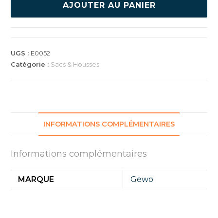
SAC
AJOUTER AU PANIER
DE
SPORT
STRIPES
L
UGS :
E0052
Catégorie :
Sacs & Housses
INFORMATIONS COMPLÉMENTAIRES
Informations complémentaires
MARQUE
Gewo