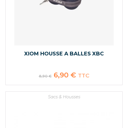
XIOM HOUSSE A BALLES XBC
Le
6,90
€
Le
TTC
8,90
€
prix
prix
initial
actuel
était :
est :
8,90 €.
6,90 €.
Sacs & Housses