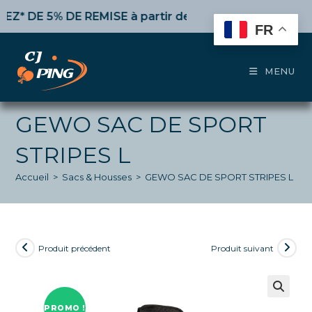
Skip
DE 5% DE REMISE
à partir de 50€ d’achat,
10%
dès 100
to
FR
content
MENU
GEWO SAC DE SPORT
STRIPES L
Accueil
>
Sacs & Housses
>
GEWO SAC DE SPORT STRIPES L
Produit précédent
Produit suivant
PROMO !