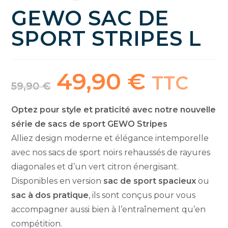
GEWO SAC DE
SPORT STRIPES L
49,90
€
Le
Le
TTC
prix
prix
59,90
€
initial
actuel
était :
est :
59,90 €.
49,90 €.
Optez pour style et praticité avec notre nouvelle
série de sacs de sport GEWO Stripes
Alliez design moderne et élégance intemporelle
avec nos sacs de sport noirs rehaussés de rayures
diagonales et d’un vert citron énergisant.
Disponibles en version
sac de sport spacieux
ou
sac à dos pratique
, ils sont conçus pour vous
accompagner aussi bien à l’entraînement qu’en
compétition.