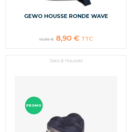
GEWO HOUSSE RONDE WAVE
Le
8,90
€
Le
TTC
10,90
€
prix
prix
initial
actuel
était :
est :
10,90 €.
8,90 €.
Sacs & Housses
PROMO