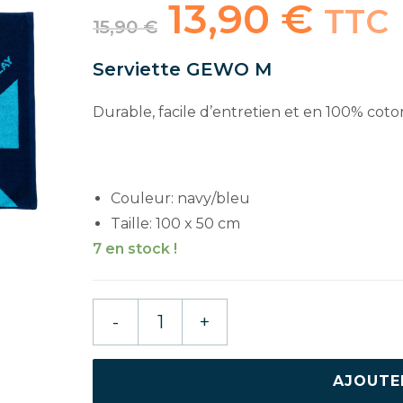
13,90
€
Le
Le
TTC
prix
prix
15,90
€
initial
actuel
était :
est :
15,90 €.
13,90 €.
Serviette GEWO M
Durable, facile d’entretien et en 100% coto
Couleur: navy/bleu
Taille: 100 x 50 cm
7 en stock !
quantité
-
+
de
GEWO
SERVIETTE
AJOUTE
M