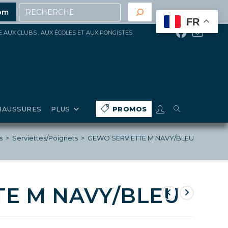
Recherche
e 200€ d’achat
(hors gros matériels, réduction, promoti
om
FR
ÉE AUX CLUBS , AUX ÉCOLES ET AUX PONGISTES
TOGGLE
HAUSSURES
PLUS
PROMOS
WEBSITE
s
>
Serviettes/Poignets
>
GEWO SERVIETTE M NAVY/BLEU
SEARCH
TE M NAVY/BLEU