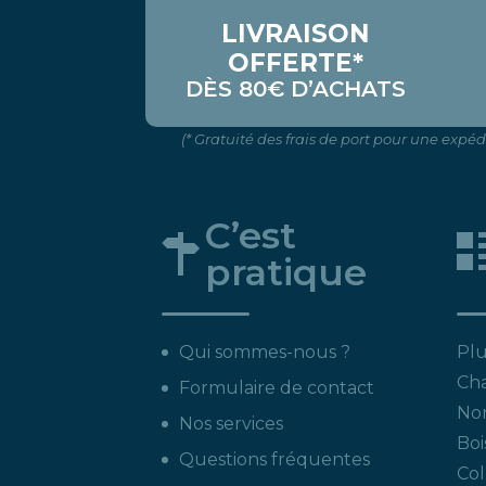
LIVRAISON
OFFERTE*
DÈS 80€ D’ACHATS
(* Gratuité des frais de port pour une expé
C’est
pratique
Qui sommes-nous ?
Plu
Ch
Formulaire de contact
Non
Nos services
Boi
Questions fréquentes
Col