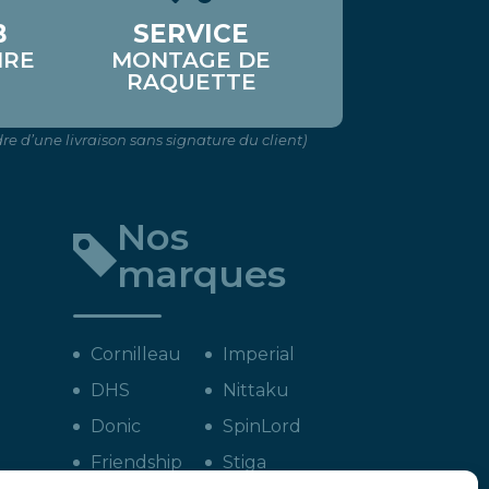
B
SERVICE
IRE
MONTAGE DE
RAQUETTE
re d’une livraison sans signature du client)
Nos
marques
Cornilleau
Imperial
DHS
Nittaku
Donic
SpinLord
Friendship
Stiga