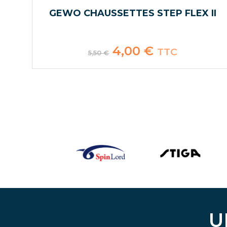
GEWO CHAUSSETTES STEP FLEX II
Le
4,00
€
Le
TTC
5,50
€
prix
prix
initial
actuel
était :
est :
5,50 €.
4,00 €.
U