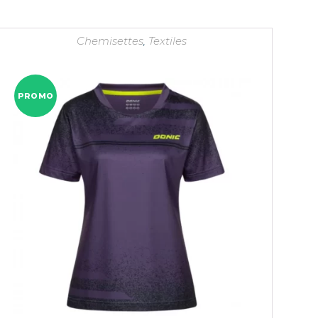
Chemisettes
,
Textiles
PROMO