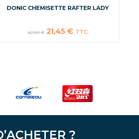
DONIC CHEMISETTE RAFTER LADY
Le
21,45
€
Le
TTC
42,90
€
prix
prix
initial
actuel
était :
est :
42,90 €.
21,45 €.
D’ACHETER ?