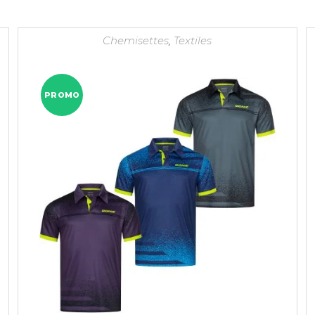
Chemisettes
,
Textiles
PROMO