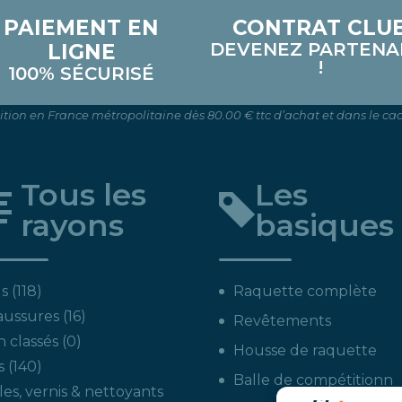
PAIEMENT EN
CONTRAT CLU
DEVENEZ PARTENA
LIGNE
!
100% SÉCURISÉ
dition en France métropolitaine dès 80.00 € ttc d’achat et dans le cad
Tous les
Les
rayons
basiques
118
s
118
Raquette complète
produits
16
aussures
16
Revêtements
produits
0
 classés
0
Housse de raquette
produit
140
s
140
Balle de compétitionn
produits
les, vernis & nettoyants