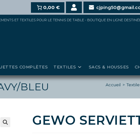
10%
dès 100€,
15%
0,00 €
pour 150€ et jusqu’à
20%
au-delà d
cjping50@gmail.c
IPEMENTS ET TEXTILES POUR LE TENNIS DE TABLE - BOUTIQUE EN LIGNE DESTIN
UETTES COMPLÈTES
TEXTILES
SACS & HOUSSES
C
AVY/BLEU
Accueil
>
Textile
GEWO SERVIET