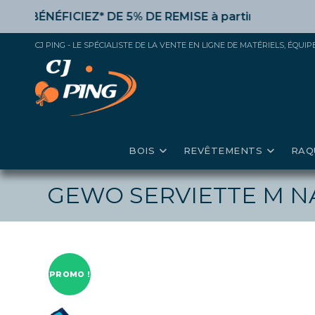
Skip
ÉNÉFICIEZ* DE 5% DE REMISE
à partir de 50€ d’achat,
to
content
CJ PING - LE SPÉCIALISTE DE LA VENTE EN LIGNE DE MATÉRIELS, ÉQU
BOIS
REVÊTEMENTS
RAQ
GEWO SERVIETTE M N
PROMO !