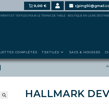
%
dès 100€,
15%
pour 150€ et jusqu’à
0,00 €
20%
au-delà de 2
cjping50@gmail.c
IPEMENTS ET TEXTILES POUR LE TENNIS DE TABLE - BOUTIQUE EN LIGNE DESTIN
UETTES COMPLÈTES
TEXTILES
SACS & HOUSSES
C
I
A
HALLMARK DEVI