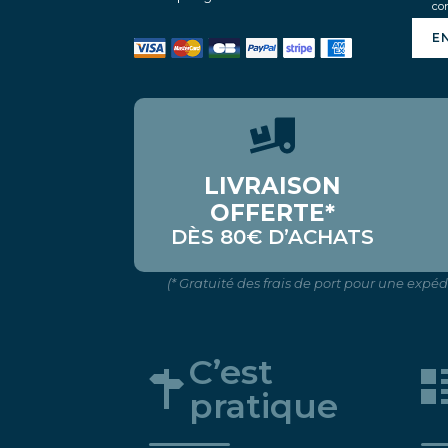
con
E
LIVRAISON
OFFERTE*
DÈS 80€ D’ACHATS
(* Gratuité des frais de port pour une expé
C’est
pratique