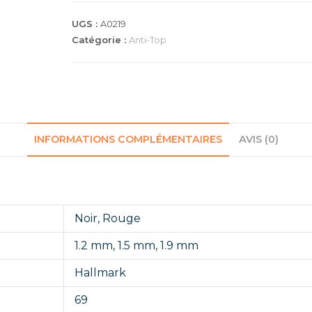
UGS :
A0219
Catégorie :
Anti-Top
INFORMATIONS COMPLÉMENTAIRES
AVIS (0)
Noir
,
Rouge
1.2 mm
,
1.5 mm
,
1.9 mm
Hallmark
69