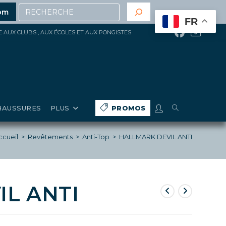
Recherche
00€ d’achat
(hors gros matériels, réduction, promotions
om
FR
ÉE AUX CLUBS , AUX ÉCOLES ET AUX PONGISTES
TOGGLE
HAUSSURES
PLUS
PROMOS
WEBSITE
ccueil
>
Revêtements
>
Anti-Top
>
HALLMARK DEVIL ANTI
SEARCH
L ANTI