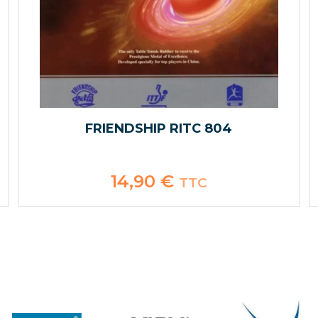
FRIENDSHIP RITC 804
14,90
€
TTC