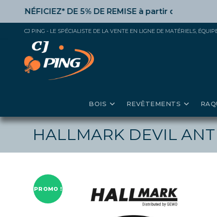
Skip
FICIEZ* DE 5% DE REMISE
à partir de 50€ d’achat,
10
to
content
CJ PING - LE SPÉCIALISTE DE LA VENTE EN LIGNE DE MATÉRIELS, ÉQU
BOIS
REVÊTEMENTS
RAQ
HALLMARK DEVIL ANT
PROMO !