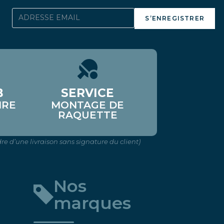
S’ENREGISTRER
B
SERVICE
IRE
MONTAGE DE
RAQUETTE
re d’une livraison sans signature du client)
Nos
marques