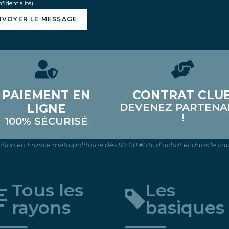
fidentialité)
NVOYER LE MESSAGE
PAIEMENT EN
CONTRAT CLU
DEVENEZ PARTENA
LIGNE
!
100% SÉCURISÉ
dition en France métropolitaine dès 80.00 € ttc d’achat et dans le cad
Tous les
Les
rayons
basiques