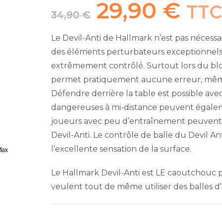
29,90
€
Le
Le
TT
prix
prix
34,90
€
initial
actuel
était :
est :
34,90 €.
29,90 €.
Le Devil-Anti de Hallmark n’est pas nécess
des éléments perturbateurs exceptionnels
extrêmement contrôlé. Surtout lors du bloc
permet pratiquement aucune erreur, même a
Défendre derrière la table est possible av
dangereuses à mi-distance peuvent égaleme
joueurs avec peu d’entraînement peuvent 
Devil-Anti. Le contrôle de balle du Devil An
l’excellente sensation de la surface.
Le Hallmark Devil-Anti est LE caoutchouc p
veulent tout de même utiliser des balles d’