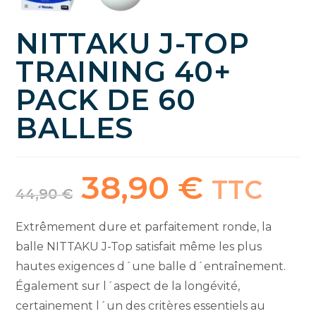
NITTAKU J-TOP
TRAINING 40+
PACK DE 60
BALLES
38,90
€
Le
Le
TTC
prix
prix
44,90
€
initial
actuel
était :
est :
44,90 €.
38,90 €.
Extrêmement dure et parfaitement ronde, la
balle NITTAKU J-Top satisfait même les plus
hautes exigences d´une balle d´entraînement.
Également sur l´aspect de la longévité,
certainement l´un des critères essentiels au