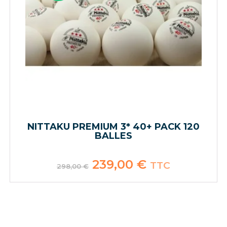
NITTAKU PREMIUM 3* 40+ PACK 120
BALLES
Le
239,00
€
Le
TTC
298,00
€
prix
prix
initial
actuel
était :
est :
298,00 €.
239,00 €.