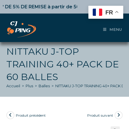
Skip
 5% DE REMISE
à partir de 50€ d’achat,
10%
dès 100€,
1
to
FR
content
MENU
NITTAKU J-TOP
TRAINING 40+ PACK DE
60 BALLES
Accueil
>
Plus
>
Balles
>
NITTAKU J-TOP TRAINING 40+ PACK DE
Produit précédent
Produit suivant