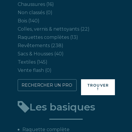
produits
16
Chaussures
16
produits
0
Non classés
0
produit
140
Bois
140
produits
22
Colles, vernis & nettoyants
22
produits
13
Raquettes complètes
13
produits
238
Revêtements
238
produits
40
Sacs & Housses
40
produits
145
Textiles
145
produits
0
Vente flash
0
produit
Rechercher
TROUVER
!
directement
un
Les basiques
produit
:
Raquette complète