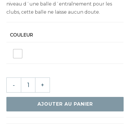
niveau d´une balle d´entraînement pour les
clubs, cette balle ne laisse aucun doute.
COULEUR
quantité
-
+
de
NITTAKU
J-
AJOUTER AU PANIER
TOP
TRAINING
40+