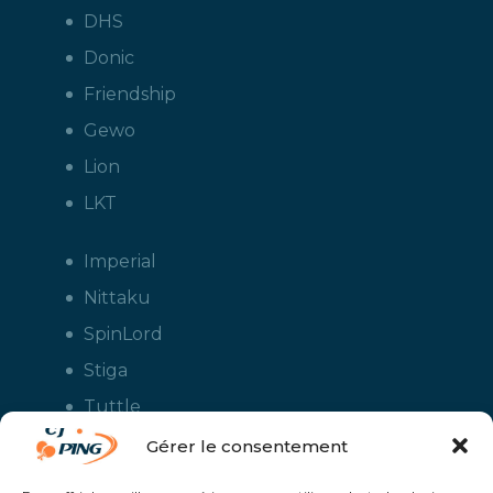
DHS
Donic
Friendship
Gewo
Lion
LKT
Imperial
Nittaku
SpinLord
Stiga
Tuttle
Xiom
Gérer le consentement
Yasaka