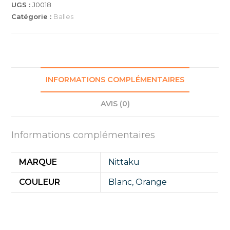
PACK
UGS :
J0018
DE
Catégorie :
Balles
60
BALLES
INFORMATIONS COMPLÉMENTAIRES
AVIS (0)
Informations complémentaires
MARQUE
Nittaku
COULEUR
Blanc
,
Orange