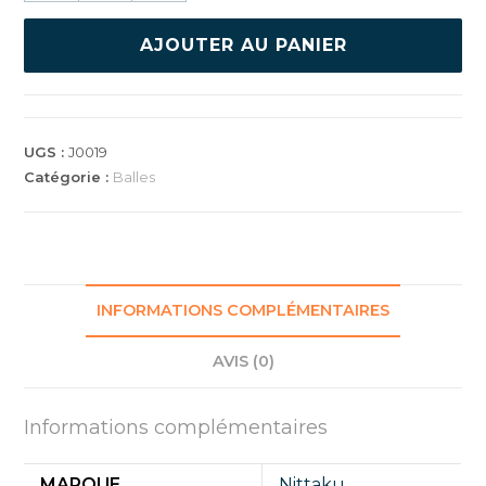
NITTAKU
PREMIUM
AJOUTER AU PANIER
3*
40+
PACK
120
UGS :
J0019
BALLES
Catégorie :
Balles
INFORMATIONS COMPLÉMENTAIRES
AVIS (0)
Informations complémentaires
MARQUE
Nittaku