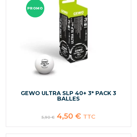
PROMO
GEWO ULTRA SLP 40+ 3* PACK 3
BALLES
Le
4,50
€
Le
TTC
5,90
€
prix
prix
initial
actuel
était :
est :
5,90 €.
4,50 €.