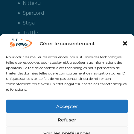
Nittaku
SpinLord
Stiga
Tuttle
Xiom
Gérer le consentement
Yasaka
Pour offrir les meilleures expériences, nous utilisons des technologies
telles que les cookies pour stocker et/ou accéder aux informations des
appareils. Le fait de consentir à ces technologies nous permettra de
traiter des données telles que le comportement de navigation ou les ID
uniques sur ce site. Le fait de ne pas consentir ou de retirer son
consentement peut avoir un effet négatif sur certaines caractéristiques
et fonctions.
Accepter
CJ Ping - Le spécialiste français de la vente en ligne de matériels pour
le tennis de table - Boutique en ligne ouverte aux clubs de ping pong,
aux écoles et aux pongistes amateurs - Raquettes de ping pong, sacs,
Refuser
housses, chaussures, balles, tables de ping pong, colles, nettoyants,
maillots, shorts, survêtements - Service de personnalisation et flocage
des maillots et vestes avec le logo du club et ceux de vos sponsors
Un service proposé par
Solaris @Proximité - Création de site internet à
Voir les préférences