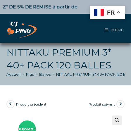
Skip
DE 5% DE REMISE
à partir de 50€ d’achat,
10%
dès 100€
to
FR
content
MENU
NITTAKU PREMIUM 3*
40+ PACK 120 BALLES
Accueil
>
Plus
>
Balles
>
NITTAKU PREMIUM 3* 40+ PACK 120 BA
Produit précédent
Produit suivant
PROMO !