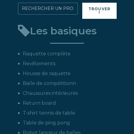
produit
Rechercher
TROUVER
!
directement
un
Les basiques
produit
:
Raquette complète
Revêtements
Housse de raquette
Balle de compétitionn
Chaussures intérieures
Return board
T-shirt tennis de table
Table de ping pong
Robot lanceur de balles