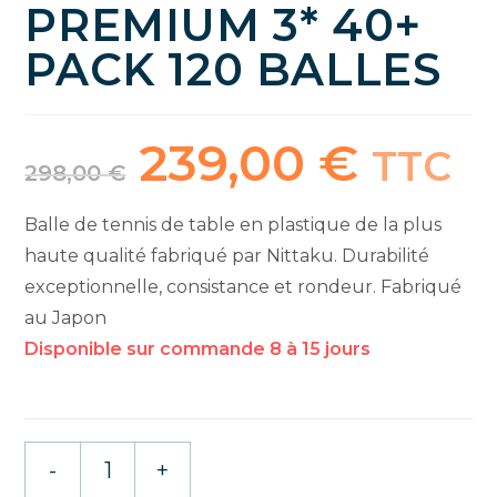
PREMIUM 3* 40+
PACK 120 BALLES
239,00
€
Le
Le
TTC
prix
prix
298,00
€
initial
actuel
était :
est :
298,00 €.
239,00 €.
Balle de tennis de table en plastique de la plus
haute qualité fabriqué par Nittaku. Durabilité
exceptionnelle, consistance et rondeur. Fabriqué
au Japon
quantité
-
+
de