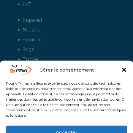
LKT
Imperial
Nittaku
SpinLord
Stiga
Tuttle
Xiom
Gérer le consentement
Yasaka
Pour offrir les meilleures expériences, nous utilisons des technologies
telles que les cookies pour stocker et/ou accéder aux informations des
appareils. Le fait de consentir à ces technologies nous permettra de
traiter des données telles que le comportement de navigation ou les ID
uniques sur ce site. Le fait de ne pas consentir ou de retirer son
consentement peut avoir un effet négatif sur certaines caractéristiques
et fonctions.
Accepter