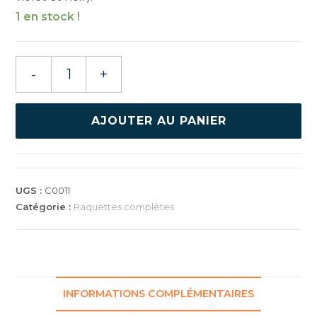
1 en stock !
quantité
-
+
de
RAQUETTE
GEWO
AJOUTER AU PANIER
PS
BLAST
CONTROL
UGS :
C0011
Catégorie :
Raquettes complètes
INFORMATIONS COMPLÉMENTAIRES