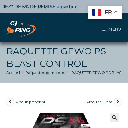
Skip
* DE 5% DE REMISE
à partir de 50€ d’achat,
10%
dès 10
to
FR
content
MENU
RAQUETTE GEWO PS
BLAST CONTROL
Accueil
>
Raquettes complètes
>
RAQUETTE GEWO PS BLAST 
Produit précédent
Produit suivant