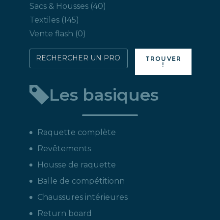
produits
40
Sacs & Housses
40
produits
145
Textiles
145
produits
0
Vente flash
0
produit
Rechercher
TROUVER
!
directement
un
Les basiques
produit
:
Raquette complète
Revêtements
Housse de raquette
Balle de compétitionn
Chaussures intérieures
Return board