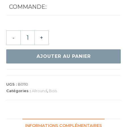
COMMANDE:
quantité
-
+
de
SANWEI
ECHO
AJOUTER AU PANIER
UGS :
B0110
Catégories :
Allround
,
Bois
INFORMATIONS COMPLÉMENTAIRES