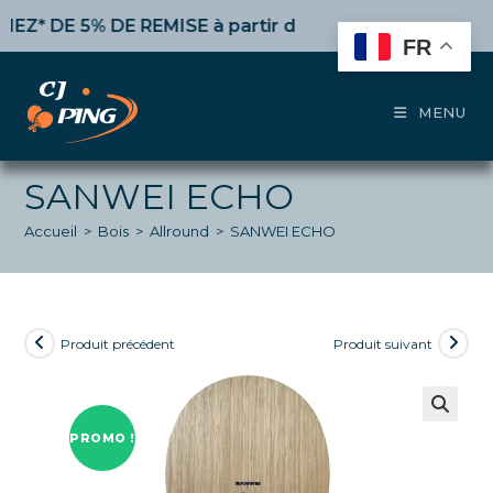
Skip
 DE 5% DE REMISE
à partir de 50€ d’achat,
10%
dès 10
to
FR
content
MENU
SANWEI ECHO
Accueil
>
Bois
>
Allround
>
SANWEI ECHO
Produit précédent
Produit suivant
PROMO !