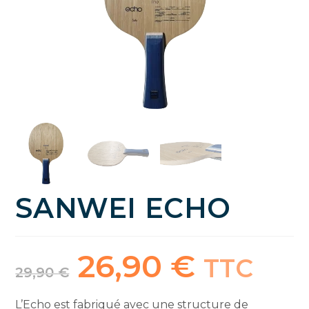
SANWEI ECHO
26,90
€
Le
Le
TTC
prix
prix
29,90
€
initial
actuel
était :
est :
29,90 €.
26,90 €.
L’Echo est fabriqué avec une structure de