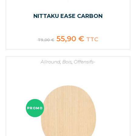
NITTAKU EASE CARBON
Le
55,90
€
Le
TTC
79,00
€
prix
prix
initial
actuel
était :
est :
79,00 €.
55,90 €.
Allround
,
Bois
,
Offensifs-
PROMO