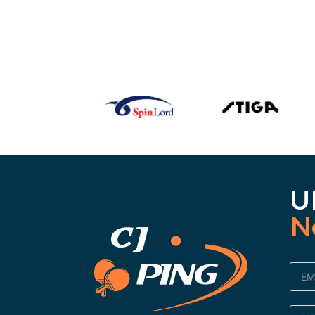
51,90 €.
44,90 €.
U
N