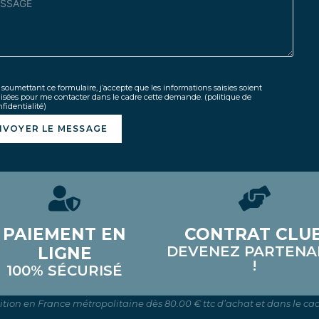
soumettant ce formulaire, j’accepte que les informations saisies soient
lisées pour me contacter dans le cadre cette demande.
(politique de
fidentialité)
NVOYER LE MESSAGE
PAIEMENT EN
CONTRAT CLU
DEVENEZ PARTENA
LIGNE
!
100% SÉCURISÉ
dition en France métropolitaine dès 80.00 € ttc d’achat et dans le cad