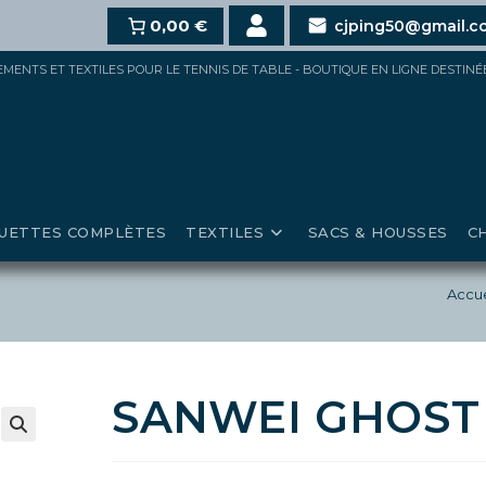
10%
dès 100€,
15%
0,00 €
pour 150€ et jusqu’à
20%
au-delà de
cjping50@gmail.c
IPEMENTS ET TEXTILES POUR LE TENNIS DE TABLE - BOUTIQUE EN LIGNE DESTIN
UETTES COMPLÈTES
TEXTILES
SACS & HOUSSES
C
Accue
SANWEI GHOST