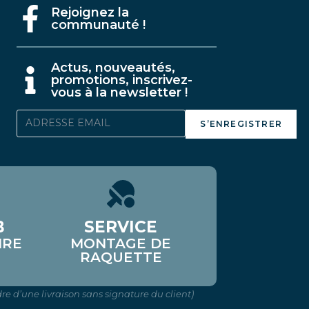
Rejoignez la
communauté !
A
ctus, nouveautés,
promotions, inscrivez-
vous à la newsletter !
S’ENREGISTRER
B
SERVICE
IRE
MONTAGE DE
RAQUETTE
re d’une livraison sans signature du client)