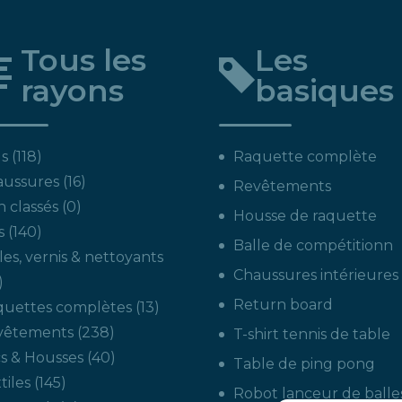
Tous les
Les
rayons
basiques
118
s
118
Raquette complète
produits
16
aussures
16
Revêtements
produits
0
 classés
0
Housse de raquette
produit
140
s
140
Balle de compétitionn
produits
les, vernis & nettoyants
Chaussures intérieures
22
produits
Return board
13
quettes complètes
13
produits
238
vêtements
238
T-shirt tennis de table
produits
40
s & Housses
40
Table de ping pong
produits
145
tiles
145
Robot lanceur de balle