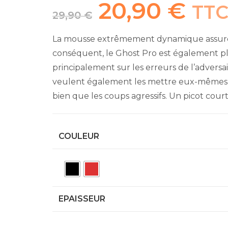
20,90
€
Le
Le
TT
prix
prix
29,90
€
initial
actuel
était :
est :
29,90 €.
20,90 €.
La mousse extrêmement dynamique assure 
conséquent, le Ghost Pro est également p
principalement sur les erreurs de l’adversai
veulent également les mettre eux-mêmes so
bien que les coups agressifs. Un picot cour
COULEUR
EPAISSEUR