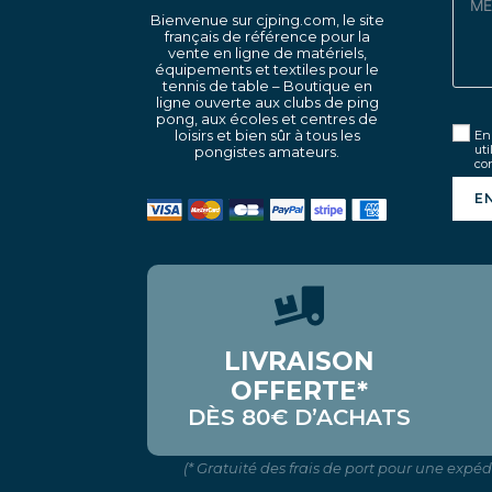
Bienvenue sur cjping.com, le site
français de référence pour la
vente en ligne de matériels,
équipements et textiles pour le
tennis de table – Boutique en
ligne ouverte aux clubs de ping
pong, aux écoles et centres de
loisirs et bien sûr à tous les
En 
uti
pongistes amateurs.
con
E
LIVRAISON
OFFERTE*
DÈS 80€ D’ACHATS
(* Gratuité des frais de port pour une expé