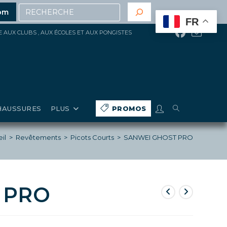
Recherche
 200€ d’achat
(hors gros matériels, réduction, promoti
om
FR
ÉE AUX CLUBS , AUX ÉCOLES ET AUX PONGISTES
TOGGLE
HAUSSURES
PLUS
PROMOS
WEBSITE
il
>
Revêtements
>
Picots Courts
>
SANWEI GHOST PRO
SEARCH
 PRO