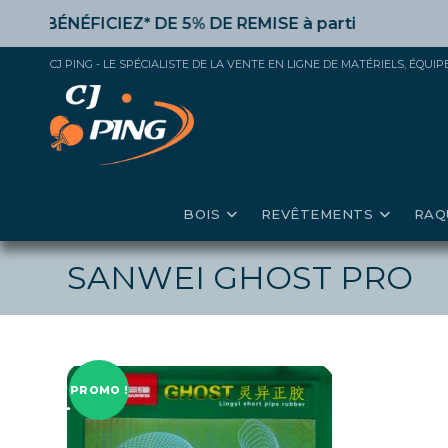
Skip
ÉNÉFICIEZ* DE 5% DE REMISE
à partir de 50€ d’achat,
to
content
CJ PING - LE SPÉCIALISTE DE LA VENTE EN LIGNE DE MATÉRIELS, ÉQU
BOIS
REVÊTEMENTS
RAQ
SANWEI GHOST PRO
PROMO !