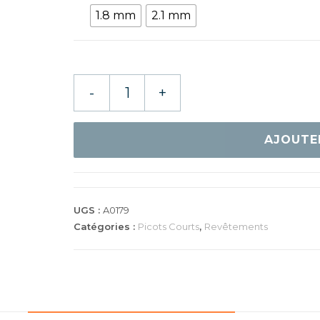
1.8 mm
2.1 mm
quantité
-
+
de
SANWEI
GHOST
AJOUTE
PRO
UGS :
A0179
Catégories :
Picots Courts
,
Revêtements