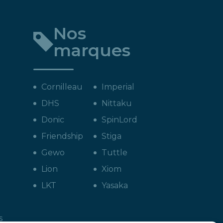
Nos
marques
Cornilleau
Imperial
DHS
Nittaku
Donic
SpinLord
Friendship
Stiga
Gewo
Tuttle
Lion
Xiom
LKT
Yasaka
s