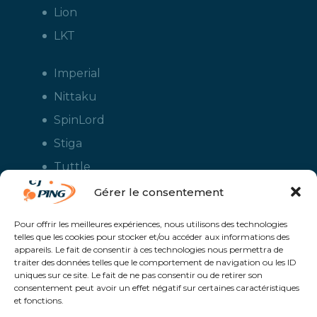
Lion
LKT
Imperial
Nittaku
SpinLord
Stiga
Tuttle
Xiom
Gérer le consentement
Yasaka
Pour offrir les meilleures expériences, nous utilisons des technologies
telles que les cookies pour stocker et/ou accéder aux informations des
appareils. Le fait de consentir à ces technologies nous permettra de
traiter des données telles que le comportement de navigation ou les ID
uniques sur ce site. Le fait de ne pas consentir ou de retirer son
consentement peut avoir un effet négatif sur certaines caractéristiques
et fonctions.