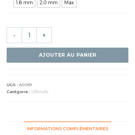
1.8 mm
2.0 mm
Max
quantité
-
+
de
Spinlord
Irbis
AJOUTER AU PANIER
II
UGS :
A0069
Catégorie :
Offensifs
INFORMATIONS COMPLÉMENTAIRES