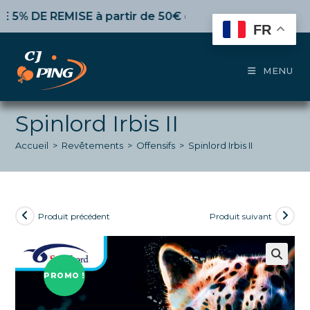
Skip
 DE REMISE
à partir de 50€ d’achat,
10%
dès 100€,
15%
p
to
FR
content
MENU
Spinlord Irbis II
Accueil
>
Revêtements
>
Offensifs
>
Spinlord Irbis II
Produit précédent
Produit suivant
PROMO !