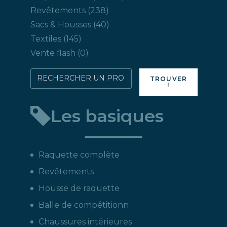
produits
238
Revêtements
238
produits
40
Sacs & Housses
40
produits
145
Textiles
145
produits
0
Vente flash
0
produit
Rechercher
TROUVER
!
directement
un
Les basiques
produit
:
Raquette complète
Revêtements
Housse de raquette
Balle de compétitionn
Chaussures intérieures