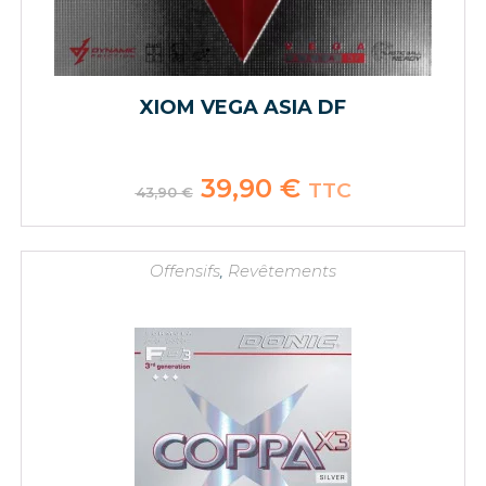
XIOM VEGA ASIA DF
Le
39,90
€
Le
TTC
43,90
€
prix
prix
initial
actuel
était :
est :
43,90 €.
39,90 €.
Offensifs
,
Revêtements