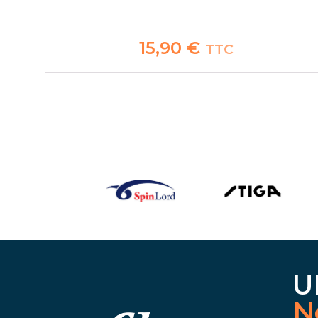
15,90
€
TTC
U
N