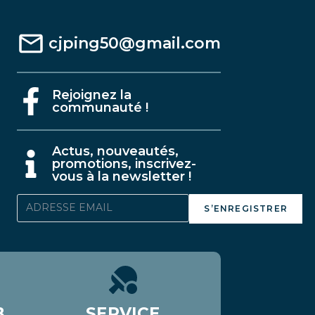
cjping50@gmail.com
Rejoignez la
communauté !
A
ctus, nouveautés,
promotions, inscrivez-
vous à la newsletter !
S’ENREGISTRER
B
SERVICE