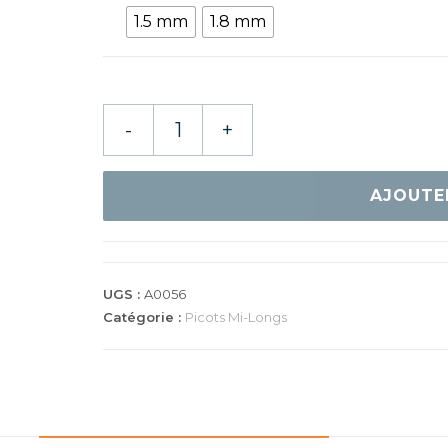
1.5 mm
1.8 mm
quantité
-
+
de
SPINLORD
KEILER
AJOUTE
UGS :
A0056
Catégorie :
Picots Mi-Longs