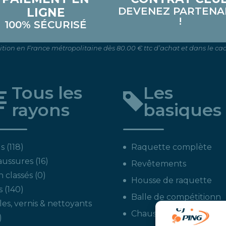
DEVENEZ PARTENA
LIGNE
!
100% SÉCURISÉ
dition en France métropolitaine dès 80.00 € ttc d’achat et dans le cad
Tous les
Les
rayons
basiques
118
s
118
Raquette complète
produits
16
aussures
16
Revêtements
produits
0
 classés
0
Housse de raquette
produit
140
s
140
Balle de compétitionn
produits
les, vernis & nettoyants
Chaussures intérieures
22