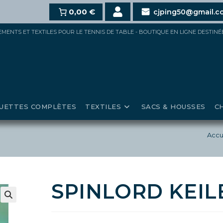
10%
dès 100€,
15%
0,00 €
pour 150€ et jusqu’à
20%
au-delà d
cjping50@gmail.c
IPEMENTS ET TEXTILES POUR LE TENNIS DE TABLE - BOUTIQUE EN LIGNE DESTIN
UETTES COMPLÈTES
TEXTILES
SACS & HOUSSES
C
Accu
SPINLORD KEIL