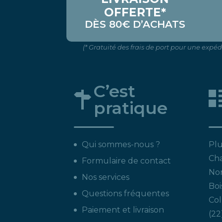
OFFERTE*
DÈS 80€ D’ACHATS
(* Gratuité des frais de port pour une expé
C’est
pratique
Qui sommes-nous ?
Plu
Ch
Formulaire de contact
Non
Nos services
Boi
Questions fréquentes
Col
Paiement et livraison
22