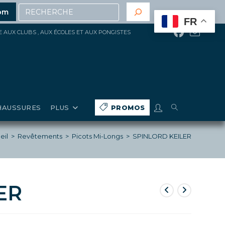
Recherche
e 200€ d’achat
(hors gros matériels, réduction, promoti
om
FR
ÉE AUX CLUBS , AUX ÉCOLES ET AUX PONGISTES
TOGGLE
HAUSSURES
PLUS
PROMOS
WEBSITE
eil
>
Revêtements
>
Picots Mi-Longs
>
SPINLORD KEILER
SEARCH
ER