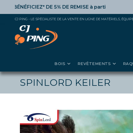
Skip
ÉNÉFICIEZ* DE 5% DE REMISE
à partir de 50€ d’achat,
to
content
CJ PING - LE SPÉCIALISTE DE LA VENTE EN LIGNE DE MATÉRIELS, ÉQU
BOIS
REVÊTEMENTS
RAQ
SPINLORD KEILER