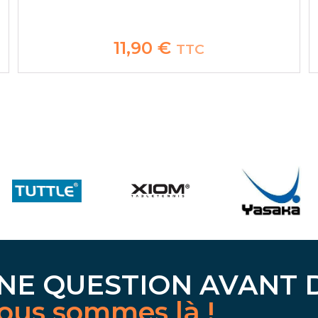
11,90
€
TTC
NE QUESTION AVANT 
ous sommes là !