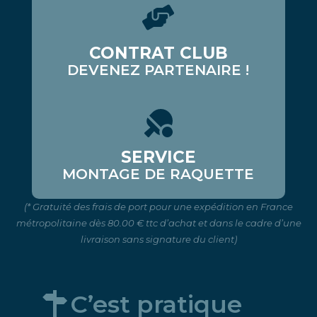
CONTRAT CLUB
DEVENEZ PARTENAIRE !
SERVICE
MONTAGE DE RAQUETTE
(* Gratuité des frais de port pour une expédition en France
métropolitaine dès 80.00 € ttc d’achat et dans le cadre d’une
livraison sans signature du client)
C’est pratique