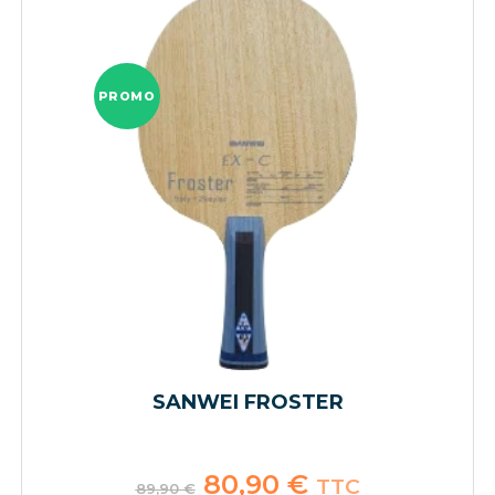
PROMO
SANWEI FROSTER
Le
80,90
€
Le
TTC
89,90
€
prix
prix