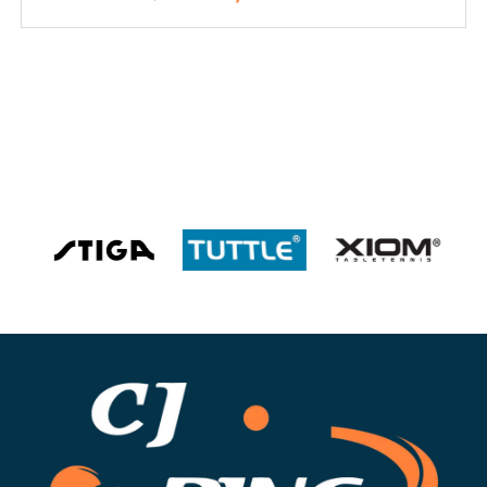
initial
actuel
était :
est :
89,90 €.
80,90 €.