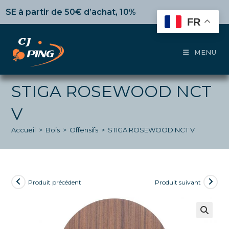
Skip
partir de 50€ d’achat,
10%
dès 100€,
15%
pour 150€ et
to
FR
content
MENU
STIGA ROSEWOOD NCT
V
Accueil
>
Bois
>
Offensifs
>
STIGA ROSEWOOD NCT V
Produit précédent
Produit suivant