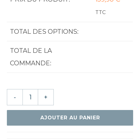
TTC
TOTAL DES OPTIONS:
TOTAL DE LA
COMMANDE:
quantité
-
+
de
STIGA
ROSEWOOD
AJOUTER AU PANIER
NCT
V