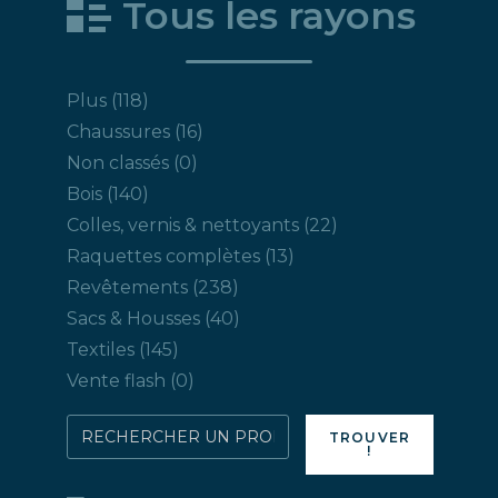
Tous les rayons
118
Plus
118
produits
16
Chaussures
16
produits
0
Non classés
0
produit
140
Bois
140
produits
22
Colles, vernis & nettoyants
22
produits
13
Raquettes complètes
13
produits
238
Revêtements
238
produits
40
Sacs & Housses
40
produits
145
Textiles
145
produits
0
Vente flash
0
produit
Rechercher
TROUVER
!
directement
un