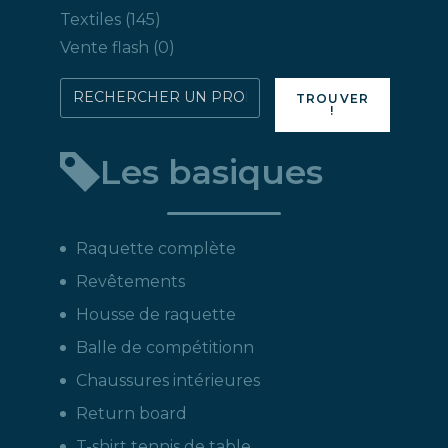
produits
145
Textiles
145
produits
0
Vente flash
0
produit
Rechercher
TROUVER
!
directement
un
Les basiques
produit
:
Raquette complète
Revêtements
Housse de raquette
Balle de compétitionn
Chaussures intérieures
Return board
T-shirt tennis de table