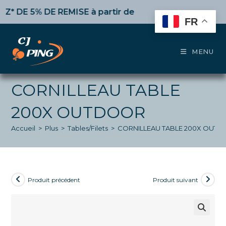
Skip
E 5% DE REMISE
à partir de 50€ d’achat,
10%
dès 100€,
to
FR
content
MENU
CORNILLEAU TABLE
200X OUTDOOR
Accueil
>
Plus
>
Tables/Filets
>
CORNILLEAU TABLE 200X OUT
Produit précédent
Produit suivant