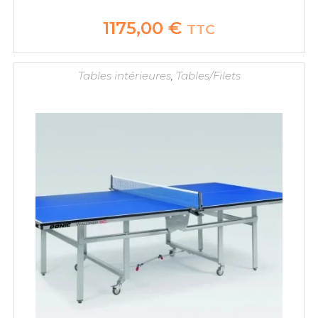
1175,00
€
TTC
Tables intérieures
,
Tables/Filets