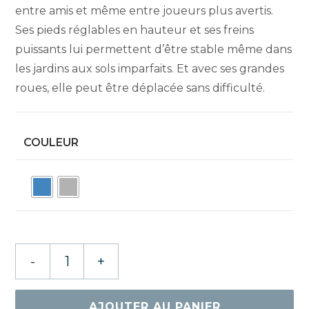
entre amis et même entre joueurs plus avertis.
Ses pieds réglables en hauteur et ses freins
puissants lui permettent d’être stable même dans
les jardins aux sols imparfaits. Et avec ses grandes
roues, elle peut être déplacée sans difficulté.
COULEUR
quantité
-
+
de
CORNILLEAU
TABLE
AJOUTER AU PANIER