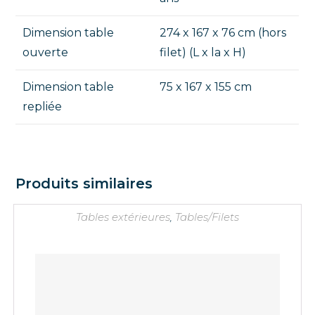
Dimension table
274 x 167 x 76 cm (hors
ouverte
filet) (L x la x H)
Dimension table
75 x 167 x 155 cm
repliée
Produits similaires
Tables extérieures
,
Tables/Filets