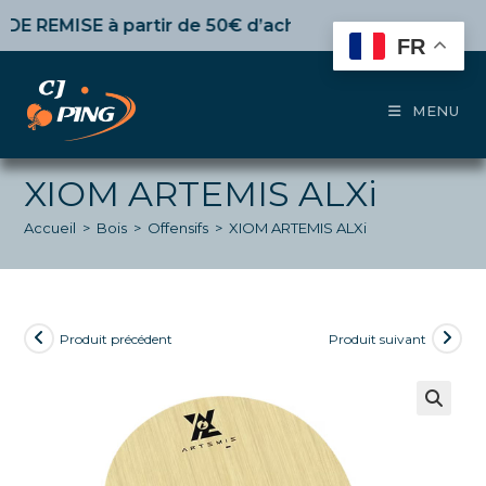
Skip
EMISE
à partir de 50€ d’achat,
10%
dès 100€,
15%
pour 
to
FR
content
MENU
XIOM ARTEMIS ALXi
Accueil
>
Bois
>
Offensifs
>
XIOM ARTEMIS ALXi
Produit précédent
Produit suivant