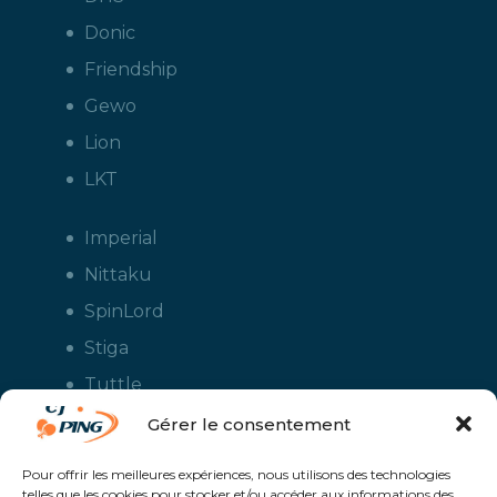
Donic
Friendship
Gewo
Lion
LKT
Imperial
Nittaku
SpinLord
Stiga
Tuttle
Xiom
Gérer le consentement
Yasaka
Pour offrir les meilleures expériences, nous utilisons des technologies
telles que les cookies pour stocker et/ou accéder aux informations des