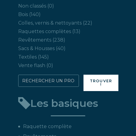
produits
0
Non classés
0
produit
140
Bois
140
produits
22
Colles, vernis & nettoyants
22
produits
13
Raquettes complètes
13
produits
238
Revêtements
238
produits
40
Sacs & Housses
40
produits
145
Textiles
145
produits
0
Vente flash
0
produit
Rechercher
TROUVER
!
directement
un
Les basiques
produit
:
Raquette complète