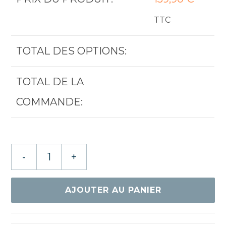
TTC
TOTAL DES OPTIONS:
TOTAL DE LA
COMMANDE:
quantité
-
+
de
XIOM
ARTEMIS
AJOUTER AU PANIER
ALXi