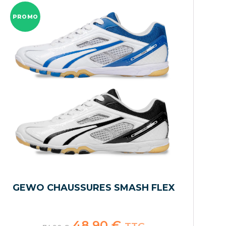
PROMO
GEWO CHAUSSURES SMASH FLEX
Le
48,90
€
Le