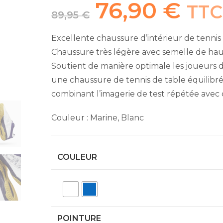
76,90
€
Le
Le
TTC
prix
prix
89,95
€
initial
actuel
était :
est :
89,95 €.
76,90 €.
Excellente chaussure d’intérieur de tenni
Chaussure très légère avec semelle de hau
Soutient de manière optimale les joueurs d
une chaussure de tennis de table équilib
combinant l’imagerie de test répétée avec 
Couleur : Marine, Blanc
COULEUR
POINTURE