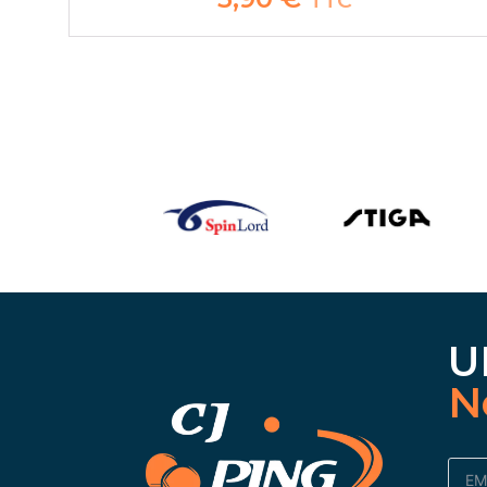
TTC
U
N