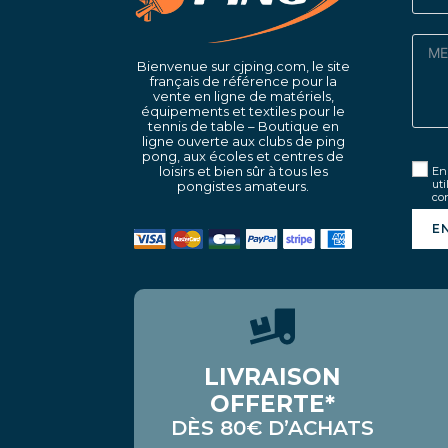
Bienvenue sur cjping.com, le site
français de référence pour la
vente en ligne de matériels,
équipements et textiles pour le
tennis de table – Boutique en
ligne ouverte aux clubs de ping
pong, aux écoles et centres de
loisirs et bien sûr à tous les
En 
uti
pongistes amateurs.
con
E
LIVRAISON
OFFERTE*
DÈS 80€ D’ACHATS