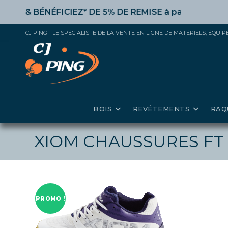
Skip
&
BÉNÉFICIEZ* DE 5% DE REMISE
à partir de 50€ d’acha
to
content
CJ PING - LE SPÉCIALISTE DE LA VENTE EN LIGNE DE MATÉRIELS, ÉQU
BOIS
REVÊTEMENTS
RAQ
XIOM CHAUSSURES FT
PROMO !