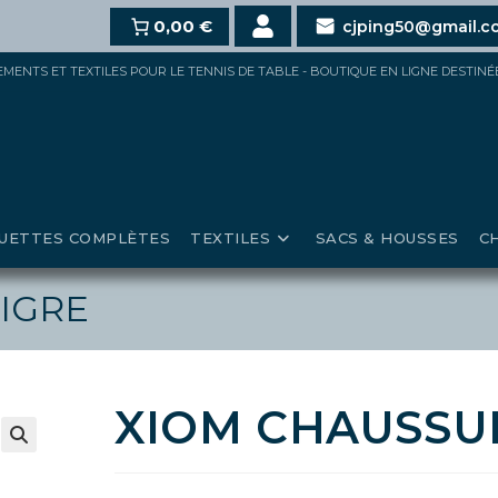
t,
10%
dès 100€,
15%
0,00 €
pour 150€ et jusqu’à
20%
au-delà
cjping50@gmail.c
IPEMENTS ET TEXTILES POUR LE TENNIS DE TABLE - BOUTIQUE EN LIGNE DESTIN
UETTES COMPLÈTES
TEXTILES
SACS & HOUSSES
C
 IGRE
XIOM CHAUSSUR