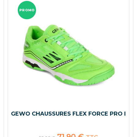
PROMO
GEWO CHAUSSURES FLEX FORCE PRO I
Le
71,90
€
Le