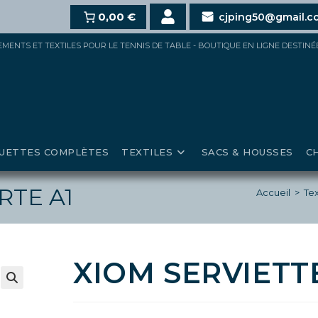
chat,
10%
dès 100€,
0,00 €
15%
pour 150€ et jusqu’à
20%
au-d
cjping50@gmail.c
IPEMENTS ET TEXTILES POUR LE TENNIS DE TABLE - BOUTIQUE EN LIGNE DESTIN
UETTES COMPLÈTES
TEXTILES
SACS & HOUSSES
C
RTE A1
Accueil
>
Tex
XIOM SERVIETTE