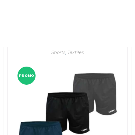
Shorts
,
Textiles
PROMO