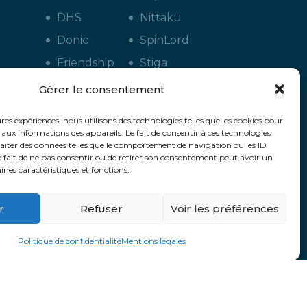
DHS
Nittaku
Donic
SpinLord
Friendship
Stiga
Gewo
Tuttle
Gérer le consentement
Lion
Xiom
ures expériences, nous utilisons des technologies telles que les cookies pour
LKT
Yasaka
 aux informations des appareils. Le fait de consentir à ces technologies
aiter des données telles que le comportement de navigation ou les ID
Le fait de ne pas consentir ou de retirer son consentement peut avoir un
aines caractéristiques et fonctions.
s
g
r
Refuser
Voir les préférences
Politique de confidentialité
Mentions légales