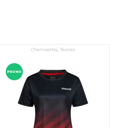
Chemisettes
,
Textiles
PROMO