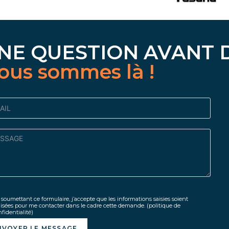
NE QUESTION AVANT 
ous sommes là !
soumettant ce formulaire, j’accepte que les informations saisies soient
lisées pour me contacter dans le cadre cette demande.
(politique de
fidentialité)
NVOYER LE MESSAGE