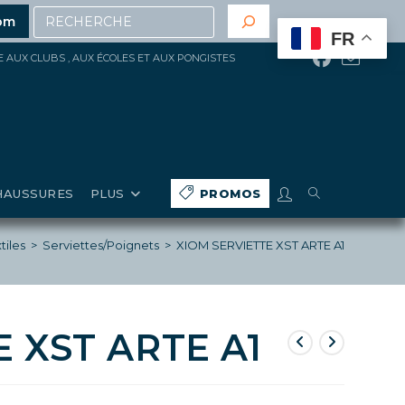
Recherche
elà de 200€ d’achat
(hors gros matériels, réduction, p
om
FR
ÉE AUX CLUBS , AUX ÉCOLES ET AUX PONGISTES
TOGGLE
HAUSSURES
PLUS
PROMOS
WEBSITE
tiles
>
Serviettes/Poignets
>
XIOM SERVIETTE XST ARTE A1
SEARCH
 XST ARTE A1