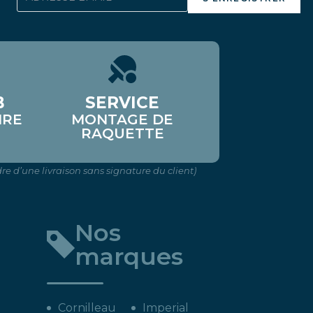
B
SERVICE
IRE
MONTAGE DE
RAQUETTE
re d’une livraison sans signature du client)
Nos
marques
Cornilleau
Imperial