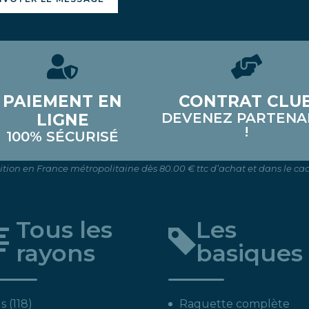
PAIEMENT EN
CONTRAT CLU
DEVENEZ PARTENA
LIGNE
!
100% SÉCURISÉ
dition en France métropolitaine dès 80.00 € ttc d’achat et dans le cad
Tous les
Les
rayons
basiques
118
s
118
Raquette complète