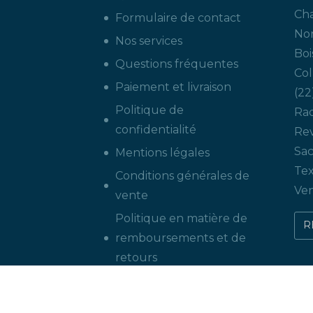
Ch
Formulaire de contact
Non
Nos services
Boi
Questions fréquentes
Col
Paiement et livraison
22
Politique de
Ra
confidentialité
Re
Sac
Mentions légales
Tex
Conditions générales de
Ven
vente
Politique en matière de
remboursements et de
retours
Demande de
rétractation en ligne