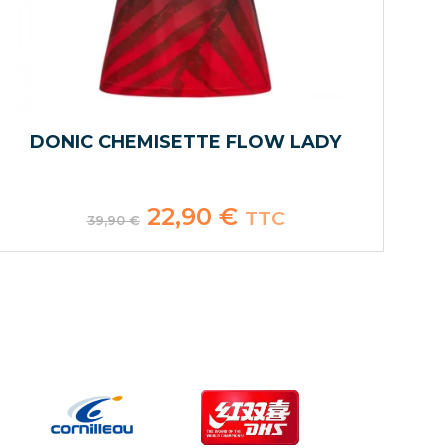
DONIC CHEMISETTE FLOW LADY
Le
22,90
€
Le
TTC
39,90
€
prix
prix
initial
actuel
était :
est :
39,90 €.
22,90 €.