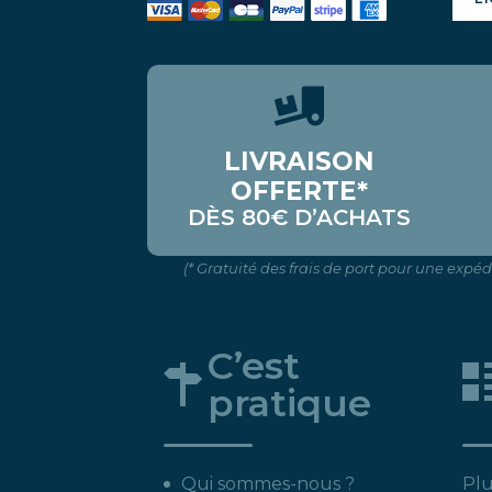
LIVRAISON
OFFERTE*
DÈS 80€ D’ACHATS
(* Gratuité des frais de port pour une expé
C’est
pratique
Qui sommes-nous ?
Plu