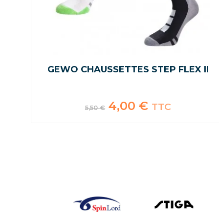
GEWO CHAUSSETTES STEP FLEX II
Le
4,00
€
Le
TTC
5,50
€
prix
prix
initial
actuel
était :
est :
5,50 €.
4,00 €.