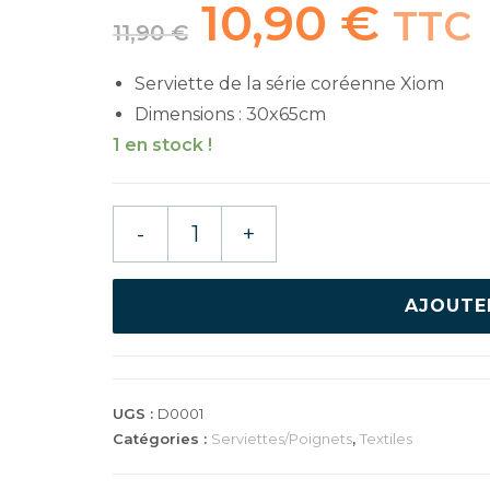
10,90
€
Le
Le
TTC
prix
prix
11,90
€
initial
actuel
était :
est :
11,90 €.
10,90 €.
Serviette de la série coréenne Xiom
Dimensions : 30x65cm
1 en stock !
quantité
-
+
de
XIOM
SERVIETTE
AJOUTE
XST
ARTE
A1
UGS :
D0001
Catégories :
Serviettes/Poignets
,
Textiles