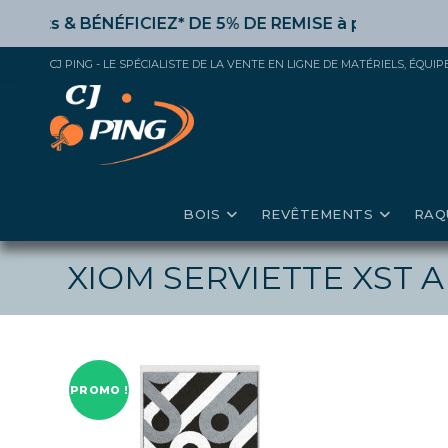
Skip
ts &
BÉNÉFICIEZ* DE 5% DE REMISE
à partir de 50€ d’a
to
content
CJ PING - LE SPÉCIALISTE DE LA VENTE EN LIGNE DE MATÉRIELS, ÉQU
BOIS
REVÊTEMENTS
RAQ
XIOM SERVIETTE XST A
PROMO !