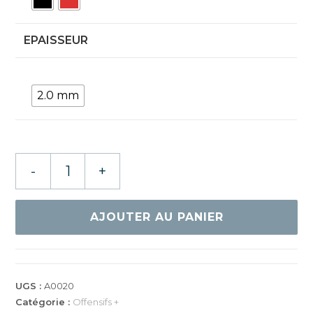
EPAISSEUR
2.0 mm
quantité
-
+
de
Yasaka
Rakza
AJOUTER AU PANIER
X
UGS :
A0020
Catégorie :
Offensifs +