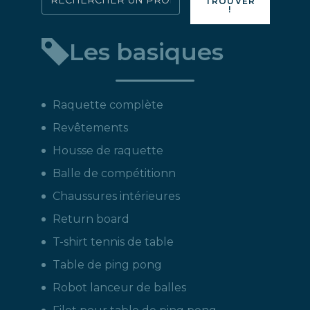
TROUVER
!
directement
un
Les basiques
produit
:
Raquette complète
Revêtements
Housse de raquette
Balle de compétitionn
Chaussures intérieures
Return board
T-shirt tennis de table
Table de ping pong
Robot lanceur de balles