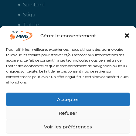
SpinLord
Stiga
Tuttle
Xiom
Gérer le consentement
Yasaka
Pour offrir les meilleures expériences, nous utilisons des technologies
telles que les cookies pour stocker et/ou accéder aux informations des
appareils. Le fait de consentir à ces technologies nous permettra de
traiter des données telles que le comportement de navigation ou les ID
uniques sur ce site. Le fait de ne pas consentir ou de retirer son
consentement peut avoir un effet négatif sur certaines caractéristiques
et fonctions.
Accepter
CJ Ping - Le spécialiste français de la vente en ligne de matériels pour
le tennis de table - Boutique en ligne ouverte aux clubs de ping pong,
aux écoles et aux pongistes amateurs - Raquettes de ping pong, sacs,
Refuser
housses, chaussures, balles, tables de ping pong, colles, nettoyants,
maillots, shorts, survêtements - Service de personnalisation et flocage
des maillots et vestes avec le logo du club et ceux de vos sponsors
Un service proposé par
Solaris @Proximité - Création de site internet à
Voir les préférences
Avranches | Manche | Normandie |