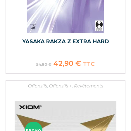
YASAKA RAKZA Z EXTRA HARD
Le
42,90
€
Le
TTC
54,90
€
prix
prix
initial
actuel
était :
est :
54,90 €.
42,90 €.
Offensifs
,
Offensifs +
,
Revêtements
PROMO