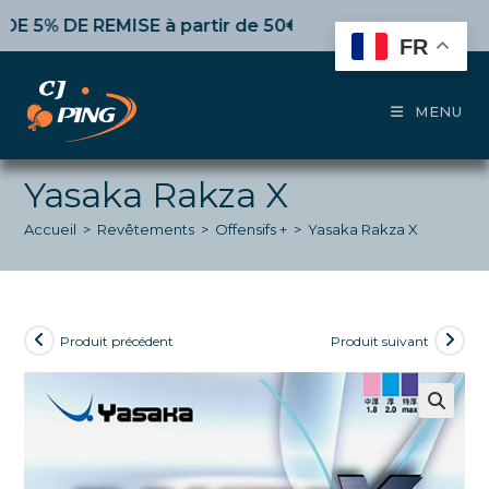
Skip
 DE REMISE
à partir de 50€ d’achat,
10%
dès 100€,
15%
to
FR
content
MENU
Yasaka Rakza X
Accueil
>
Revêtements
>
Offensifs +
>
Yasaka Rakza X
Produit précédent
Produit suivant